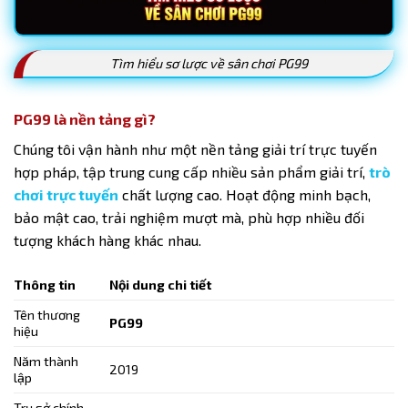
Tìm hiểu sơ lược về sân chơi PG99
PG99 là nền tảng gì?
Chúng tôi vận hành như một nền tảng giải trí trực tuyến
hợp pháp, tập trung cung cấp nhiều sản phẩm giải trí,
trò
chơi trực tuyến
chất lượng cao. Hoạt động minh bạch,
bảo mật cao, trải nghiệm mượt mà, phù hợp nhiều đối
tượng khách hàng khác nhau.
Thông tin
Nội dung chi tiết
Tên thương
PG99
hiệu
Năm thành
2019
lập
Trụ sở chính