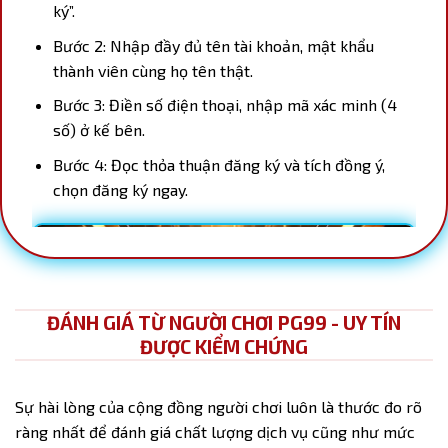
ký”.
Bước 2: Nhập đầy đủ tên tài khoản, mật khẩu
thành viên cùng họ tên thật.
Game bài PG99 đổi thưởng tiền mặt cực khủng
Bước 3: Điền số điện thoại, nhập mã xác minh (4
số) ở kế bên.
Thể thao – Kịch tính với nhiều kèo cược hàng đầu
Bước 4: Đọc thỏa thuận đăng ký và tích đồng ý,
chọn đăng ký ngay.
Mảng thể thao
PG99
mang đến nhịp độ sôi động với
hơn 30 bộ môn từ bóng đá, bóng rổ, cầu lông, đua xe
F1 đến eSports. Mỗi ngày các sảnh như SBOBET,
SABA, CMD368,… cập nhật hàng nghìn sự kiện lớn
nhỏ, tỷ lệ kèo thay đổi theo thời gian thực với độ trễ
ĐÁNH GIÁ TỪ NGƯỜI CHƠI PG99 - UY TÍN
dưới 1 giây. Người tham gia có thể linh hoạt lựa chọn
ĐƯỢC KIỂM CHỨNG
cược đơn, cược xiên hoặc live betting, tối ưu chiến
lược theo từng diễn biến trận đấu.
Sự hài lòng của cộng đồng người chơi luôn là thước đo rõ
Sòng bài PG99 – Không gian sòng bài đẳng cấp
ràng nhất để đánh giá chất lượng dịch vụ cũng như mức
quốc tế
Hướng dẫn đăng ký tài khoản PG99 nhanh gọn