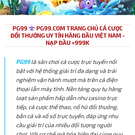
PG99
PG99.COM TRANG CHỦ CÁ CƯỢC
ĐỔI THƯỞNG UY TÍN HÀNG ĐẦU VIỆT NAM -
NẠP ĐẦU +999K
PG99
là sân chơi cá cược trực tuyến nổi
bật với hệ thống giải trí đa dạng và trải
nghiệm vận hành mượt mà trên cả điện
thoại lẫn máy tính. Nền tảng quy tụ hàng
loạt sản phẩm hấp dẫn như casino trực
tiếp, cá cược thể thao, nổ hũ đổi thưởng,
bắn cá và xổ số trực tuyến, đáp ứng nhu
cầu giải trí của nhiều đối tượng người
chơi. Với cơ chế mã hóa hiện đại cùng quy