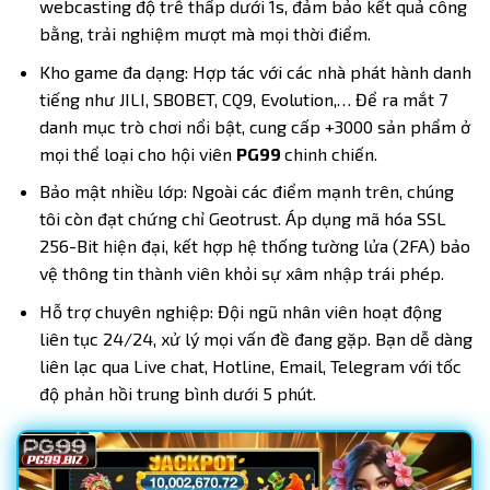
webcasting độ trễ thấp dưới 1s, đảm bảo kết quả công
bằng, trải nghiệm mượt mà mọi thời điểm.
Kho game đa dạng: Hợp tác với các nhà phát hành danh
tiếng như JILI, SBOBET, CQ9, Evolution,… Để ra mắt 7
danh mục trò chơi nổi bật, cung cấp +3000 sản phẩm ở
mọi thể loại cho hội viên
PG99
chinh chiến.
Bảo mật nhiều lớp: Ngoài các điểm mạnh trên, chúng
tôi còn đạt chứng chỉ Geotrust. Áp dụng mã hóa SSL
256-Bit hiện đại, kết hợp hệ thống tường lửa (2FA) bảo
vệ thông tin thành viên khỏi sự xâm nhập trái phép.
Hỗ trợ chuyên nghiệp: Đội ngũ nhân viên hoạt động
liên tục 24/24, xử lý mọi vấn đề đang gặp. Bạn dễ dàng
liên lạc qua Live chat, Hotline, Email, Telegram với tốc
độ phản hồi trung bình dưới 5 phút.