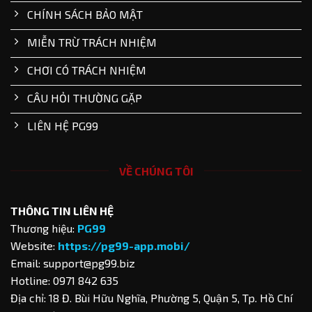
CHÍNH SÁCH BẢO MẬT
MIỄN TRỪ TRÁCH NHIỆM
CHƠI CÓ TRÁCH NHIỆM
CÂU HỎI THƯỜNG GẶP
LIÊN HỆ PG99
VỀ CHÚNG TÔI
THÔNG TIN LIÊN HỆ
Thương hiệu:
PG99
Website:
https://pg99-app.mobi/
Email:
support@pg99.biz
Hotline: 0971 842 635
Địa chỉ: 18 Đ. Bùi Hữu Nghĩa, Phường 5, Quận 5, Tp. Hồ Chí