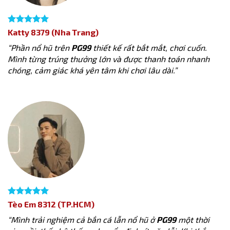
thống gửi lại mã mới.
Tài khoản bị khóa tạm thời: Xảy ra khi nhập sai
Katty 8379 (Nha Trang)
nhiều lần, nên chờ 5 – 10 phút hoặc liên hệ CSKH
24/7 để được hỗ trợ mở khóa nhanh chóng
“Phần nổ hũ trên
PG99
thiết kế rất bắt mắt, chơi cuốn.
Mình từng trúng thưởng lớn và được thanh toán nhanh
Nạp tiền PG99 – Giao dịch tiện lợi, xử lý
chóng, cảm giác khá yên tâm khi chơi lâu dài.”
nhanh
Chúng tôi cung cấp đa dạng phương thức thanh toán
khác nhau, bất kỳ loại giao dịch nào cũng diễn ra vô
cùng an toàn. Mọi người có thể thực hiện qua các
kênh chính thức, thao tác các bước đơn giản mà hệ
thống đã phát triển.
Các phương thức nạp vốn đang hỗ trợ
Nền tảng
PG99
tích hợp nhiều kênh giao dịch trực
tuyến hiện đại, mỗi phương thức đều có hạn mức nạp
Tèo Em 8312 (TP.HCM)
tiền linh hoạt nhất. Thông tin bảo mật được mã hóa
“Mình trải nghiệm cả bắn cá lẫn nổ hũ ở
PG99
một thời
giúp khách hàng yên tâm, tốc độ nạp điểm diễn ra