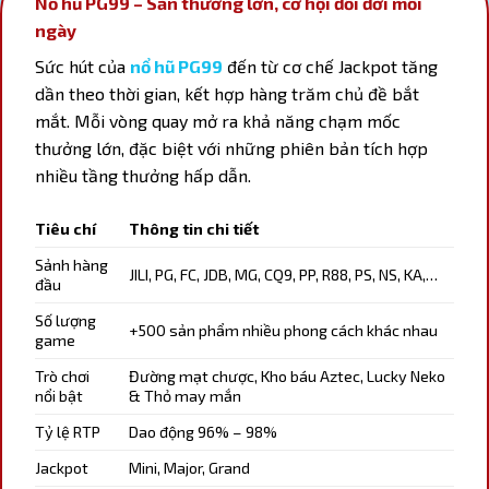
Nổ hũ PG99 – Săn thưởng lớn, cơ hội đổi đời mỗi
ngày
Sức hút của
nổ hũ PG99
đến từ cơ chế Jackpot tăng
dần theo thời gian, kết hợp hàng trăm chủ đề bắt
mắt. Mỗi vòng quay mở ra khả năng chạm mốc
thưởng lớn, đặc biệt với những phiên bản tích hợp
nhiều tầng thưởng hấp dẫn.
Tiêu chí
Thông tin chi tiết
Sảnh hàng
JILI, PG, FC, JDB, MG, CQ9, PP, R88, PS, NS, KA,…
đầu
Số lượng
+500 sản phẩm nhiều phong cách khác nhau
game
Trò chơi
Đường mạt chược, Kho báu Aztec, Lucky Neko
nổi bật
& Thỏ may mắn
Tỷ lệ RTP
Dao động 96% – 98%
Jackpot
Mini, Major, Grand