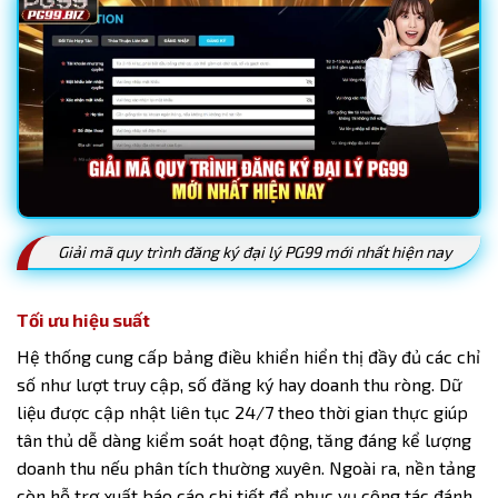
Giải mã quy trình đăng ký đại lý PG99 mới nhất hiện nay
Tối ưu hiệu suất
Hệ thống cung cấp bảng điều khiển hiển thị đầy đủ các chỉ
số như lượt truy cập, số đăng ký hay doanh thu ròng. Dữ
liệu được cập nhật liên tục 24/7 theo thời gian thực giúp
tân thủ dễ dàng kiểm soát hoạt động, tăng đáng kể lượng
doanh thu nếu phân tích thường xuyên. Ngoài ra, nền tảng
còn hỗ trợ xuất báo cáo chi tiết để phục vụ công tác đánh