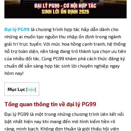
Đại lý PG99
là chương trình hợp tác hấp dẫn dành cho
những ai muốn tạo nguồn thu nhập ổn định trong ngành
giải trí trực tuyến. Với mức hoa hồng cạnh tranh, hệ thống
hỗ trợ toàn diện, nền tảng đang trở thành lựa chọn ưu tiên
của nhiều đối tác. Cùng PG99 khám phá cách thức đăng ký
chuẩn để sẵn sàng hợp tác sinh lời chuyên nghiệp ngay
hôm nay!
Mục Lục
[
hiện
]
Tổng quan thông tin về đại lý PG99
Đại lý PG99
là một trong những chương trình liên kết nổi
bật nhất hiện nay khi mang đến mô hình kiếm tiền rõ
ràng, minh bạch. Không đơn thuần là giới thiệu hội viên