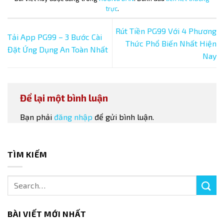
trực
.
Rút Tiền PG99 Với 4 Phương
Tải App PG99 – 3 Bước Cài
Thức Phổ Biến Nhất Hiện
Đặt Ứng Dụng An Toàn Nhất
Nay
Để lại một bình luận
Bạn phải
đăng nhập
để gửi bình luận.
TÌM KIẾM
BÀI VIẾT MỚI NHẤT