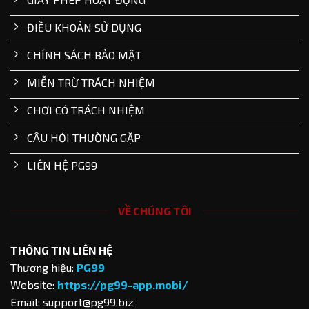
ĐIỀU KHOẢN SỬ DỤNG
CHÍNH SÁCH BẢO MẬT
MIỄN TRỪ TRÁCH NHIỆM
CHƠI CÓ TRÁCH NHIỆM
CÂU HỎI THƯỜNG GẶP
LIÊN HỆ PG99
VỀ CHÚNG TÔI
THÔNG TIN LIÊN HỆ
Thương hiệu:
PG99
Website:
https://pg99-app.mobi/
Email:
support@pg99.biz