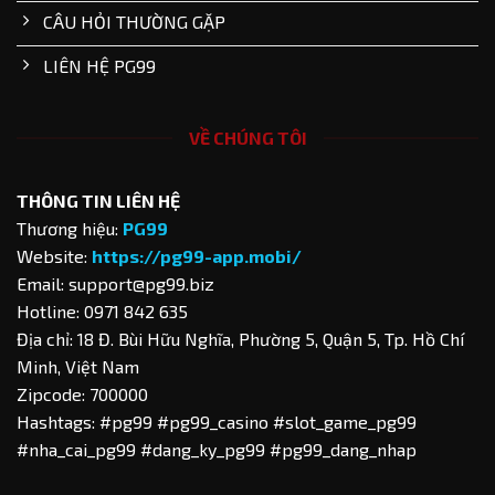
CÂU HỎI THƯỜNG GẶP
LIÊN HỆ PG99
VỀ CHÚNG TÔI
THÔNG TIN LIÊN HỆ
Thương hiệu:
PG99
Website:
https://pg99-app.mobi/
Email:
support@pg99.biz
Hotline: 0971 842 635
Địa chỉ: 18 Đ. Bùi Hữu Nghĩa, Phường 5, Quận 5, Tp. Hồ Chí
Minh, Việt Nam
Zipcode: 700000
Hashtags: #pg99 #pg99_casino #slot_game_pg99
#nha_cai_pg99 #dang_ky_pg99 #pg99_dang_nhap