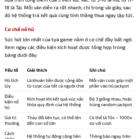
18 là Tài. Mỗi ván diễn ra rất nhanh, chỉ trong vài giây, sau
đó hệ thống trả kết quả cùng tính thắng thua ngay lập tức.
Cơ chế nổ hũ
Sức hút lớn nhất của tựa game nằm ở cơ chế đầy bất ngờ.
Xem ngay các điều kiện kích hoạt được tổng hợp trong
bảng dưới đây:
Yếu tố
Giải thích
Ghi chú
Hũ tích
Là khoản tiền được cộng dồn
Mỗi ván cược góp một
lũy
từ cược của tất cả người chơi
phần vào hũ jackpot
Điều
Kích hoạt khi kết quả xúc xắc
Bộ 3 giống nhau, hoặc
kiện nổ
thỏa quy định của hệ thống
trúng random jackpot
hũ
Giá trị
Thay đổi liên tục, có thể lên
Có thể là 10x – 1000x
thưởng
đến con số lớn
so với cược
Cách
Hệ thống tự động cộng tiền
Thông báo ngay trên
nhận