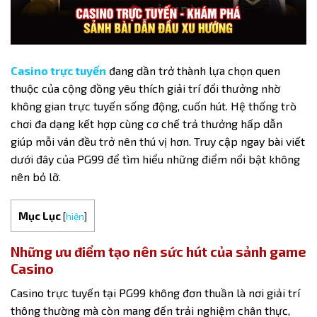
Casino trực tuyến
đang dần trở thành lựa chọn quen
thuộc của cộng đồng yêu thích giải trí đổi thưởng nhờ
không gian trực tuyến sống động, cuốn hút. Hệ thống trò
chơi đa dạng kết hợp cùng cơ chế trả thưởng hấp dẫn
giúp mỗi ván đều trở nên thú vị hơn. Truy cập ngay bài viết
dưới đây của
PG99
để tìm hiểu những điểm nổi bật không
nên bỏ lỡ.
Mục Lục
[
hiện
]
Những ưu điểm tạo nên sức hút của sảnh game
Casino
Casino trực tuyến tại PG99 không đơn thuần là nơi giải trí
thông thường mà còn mang đến trải nghiệm chân thực,