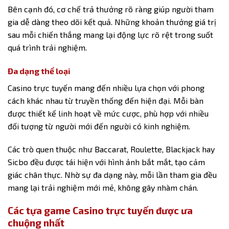
Bên cạnh đó, cơ chế trả thưởng rõ ràng giúp người tham
gia dễ dàng theo dõi kết quả. Những khoản thưởng giá trị
sau mỗi chiến thắng mang lại động lực rõ rệt trong suốt
quá trình trải nghiệm.
Đa dạng thể loại
Casino trực tuyến mang đến nhiều lựa chọn với phong
cách khác nhau từ truyền thống đến hiện đại. Mỗi bàn
được thiết kế linh hoạt về mức cược, phù hợp với nhiều
đối tượng từ người mới đến người có kinh nghiệm.
Các trò quen thuộc như Baccarat, Roulette, Blackjack hay
Sicbo đều được tái hiện với hình ảnh bắt mắt, tạo cảm
giác chân thực. Nhờ sự đa dạng này, mỗi lần tham gia đều
mang lại trải nghiệm mới mẻ, không gây nhàm chán.
Các tựa game Casino trực tuyến được ưa
chuộng nhất