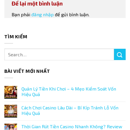
Để lại một bình luận
Bạn phải
đăng nhập
để gửi bình luận.
TÌM KIẾM
BÀI VIẾT MỚI NHẤT
Quản Lý Tiền Khi Chơi – 4 Mẹo Kiểm Soát Vốn
Hiệu Quả
Không
có
Cách Chơi Casino Lâu Dài – Bí Kíp Tránh Lỗ Vốn
bình
luận
Hiệu Quả
ở
Quản
Không
Lý
có
Thời Gian Rút Tiền Casino Nhanh Không? Review
Tiền
bình