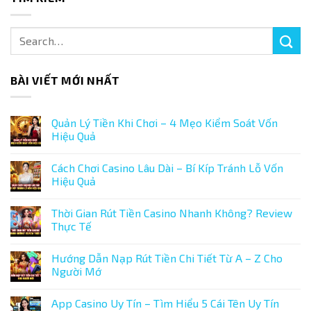
BÀI VIẾT MỚI NHẤT
Quản Lý Tiền Khi Chơi – 4 Mẹo Kiểm Soát Vốn
Hiệu Quả
Không
có
Cách Chơi Casino Lâu Dài – Bí Kíp Tránh Lỗ Vốn
bình
luận
Hiệu Quả
ở
Quản
Không
Lý
có
Thời Gian Rút Tiền Casino Nhanh Không? Review
Tiền
bình
Khi
luận
Thực Tế
Chơi
ở
–
Cách
Không
4
Chơi
có
Hướng Dẫn Nạp Rút Tiền Chi Tiết Từ A – Z Cho
Mẹo
Casino
bình
Kiểm
Lâu
luận
Người Mớ
Soát
Dài
ở
Vốn
–
Thời
Không
Hiệu
Bí
Gian
có
App Casino Uy Tín – Tìm Hiểu 5 Cái Tên Uy Tín
Quả
Kíp
Rút
bình