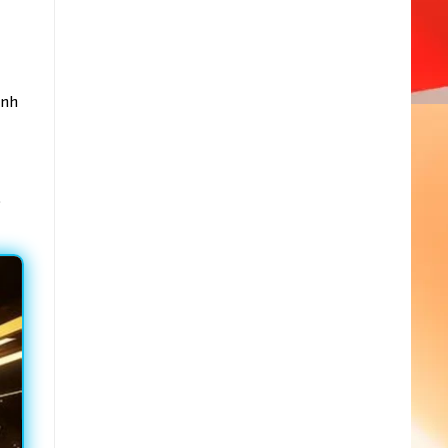
ành
.