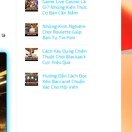
Game Live Casino Là
Z
bình
–
Cho
luận
Gì? Những Kiến Thức
Tìm
ở
Người
Hiểu
Cơ Bản Cần Nắm
Chơi
Mớ
5
Casino
Cái
Không
Trên
Tên
có
Mobile
Những Kinh Nghiệm
Uy
bình
–
Tín
luận
Chơi Roulette Giúp
Kiếm
ở
 là
Nhất
Tiền
Bạn Tự Tin Hơn
Game
2026
Khủng
Live
Ngay
Không
Casino
Tại
có
Là
Cách Xây Dựng Chiến
Nhà
bình
Gì?
luận
Thuật Chơi Blackjack
Những
ở
Kiến
Cực Hiệu Quả
Những
Thức
Kinh
Cơ
Không
Nghiệm
Bản
có
Chơi
Hướng Dẫn Cách Đọc
Cần
bình
Roulette
Nắm
luận
Kèo Baccarat Chuẩn
Giúp
ở
Bạn
Xác Cho Hội Viên
Cách
Tự
Xây
Tin
Không
Dựng
Hơn
có
Chiến
bình
Thuật
luận
Chơi
ở
Blackjack
Hướng
Cực
Dẫn
Hiệu
Cách
Quả
Đọc
Kèo
Baccarat