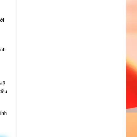
ới
ính
 dễ
 đều
ính