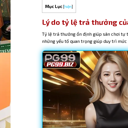
Mục Lục
[
hiện
]
Lý do tỷ lệ trả thưởng c
Tỷ lệ trả thưởng ổn định giúp sân chơi tự
những yếu tố quan trọng giúp duy trì mức t