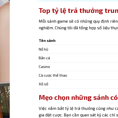
Top tỷ lệ trả thưởng tru
Mỗi sảnh game sẽ có những quy định riêng
nghiệm. Chúng tôi đã tổng hợp số liệu thực
Tên sảnh
Nổ hũ
Bắn cá
Casino
Cá cược thể thao
Xổ số
Mẹo chọn những sảnh có 
Việc nắm bắt tỷ lệ trả thưởng cũng như cá
gia đặt cược. Bạn cần quan sát kỹ các chỉ