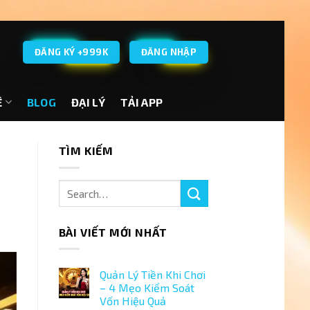
ĐĂNG KÝ +999K
ĐĂNG NHẬP
Ề
BLOG
ĐẠI LÝ
TẢI APP
TÌM KIẾM
BÀI VIẾT MỚI NHẤT
Quản Lý Tiền Khi Chơi
– 4 Mẹo Kiểm Soát
Vốn Hiệu Quả