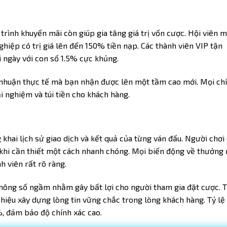
trình khuyến mãi còn giúp gia tăng giá trị vốn cược. Hội viên m
hiệp có trị giá lên đến 150% tiền nạp. Các thành viên VIP tận
 ngày với con số 1.5% cực khủng.
 nhuận thực tế mà bạn nhận được lên một tầm cao mới. Mọi ch
i nghiệm và túi tiền cho khách hàng.
khai lịch sử giao dịch và kết quả của từng ván đấu. Người chơi
t khi cần thiết một cách nhanh chóng. Mọi biến động về thưởng
 viên rất rõ ràng.
 thông số ngầm nhằm gây bất lợi cho người tham gia đặt cược. T
hiệu xây dựng lòng tin vững chắc trong lòng khách hàng. Tỷ lệ
, đảm bảo độ chính xác cao.