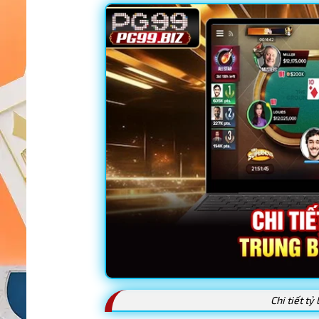
Chi tiết t