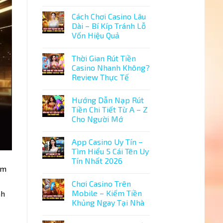
Không
có
Cách Chơi Casino Lâu
bình
luận
Dài – Bí Kíp Tránh Lỗ
ở
Vốn Hiệu Quả
Quản
Lý
Không
Tiền
có
Khi
Thời Gian Rút Tiền
bình
Chơi
luận
Casino Nhanh Không?
–
ở
4
Review Thực Tế
Cách
Mẹo
Chơi
Kiểm
Không
Casino
Soát
có
Lâu
Hướng Dẫn Nạp Rút
Vốn
bình
Dài
Hiệu
luận
Tiền Chi Tiết Từ A – Z
–
ở
Quả
Bí
Cho Người Mớ
Thời
Kíp
Gian
Tránh
Không
Rút
Lỗ
có
Tiền
App Casino Uy Tín –
Vốn
bình
Casino
Hiệu
luận
Tìm Hiểu 5 Cái Tên Uy
Nhanh
ở
Quả
Không?
Tín Nhất 2026
Hướng
Review
ìm
Dẫn
Thực
Không
Nạp
Tế
có
Rút
Chơi Casino Trên
bình
Tiền
luận
Mobile – Kiếm Tiền
nh
Chi
ở
Tiết
Khủng Ngay Tại Nhà
App
Từ
Casino
A
Không
Uy
–
có
Tín