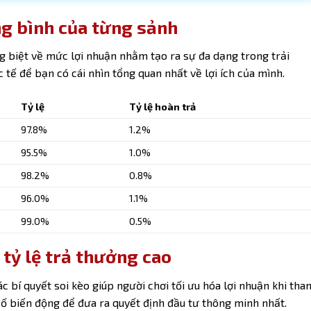
ng bình của từng sảnh
 biệt về mức lợi nhuận nhằm tạo ra sự đa dạng trong trải
 tế để bạn có cái nhìn tổng quan nhất về lợi ích của mình.
Tỷ lệ
Tỷ lệ hoàn trả
97.8%
1.2%
95.5%
1.0%
98.2%
0.8%
96.0%
1.1%
99.0%
0.5%
tỷ lệ trả thưởng cao
c bí quyết soi kèo giúp người chơi tối ưu hóa lợi nhuận khi tha
 số biến động để đưa ra quyết định đầu tư thông minh nhất.