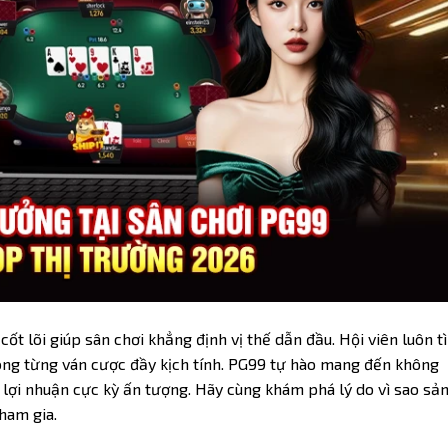
 cốt lõi giúp sân chơi khẳng định vị thế dẫn đầu. Hội viên luôn t
rong từng ván cược đầy kịch tính. PG99 tự hào mang đến không
 lợi nhuận cực kỳ ấn tượng. Hãy cùng khám phá lý do vì sao sả
ham gia.