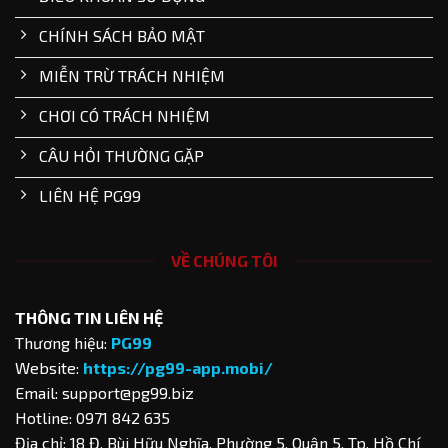
CHÍNH SÁCH BẢO MẬT
MIỄN TRỪ TRÁCH NHIỆM
CHƠI CÓ TRÁCH NHIỆM
CÂU HỎI THƯỜNG GẶP
LIÊN HỆ PG99
VỀ CHÚNG TÔI
THÔNG TIN LIÊN HỆ
Thương hiệu:
PG99
Website:
https://pg99-app.mobi/
Email:
support@pg99.biz
Hotline: 0971 842 635
Địa chỉ: 18 Đ. Bùi Hữu Nghĩa, Phường 5, Quận 5, Tp. Hồ Chí