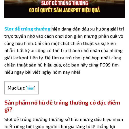
Slot dễ trúng thưởng
hiện đang dẫn đầu xu hướng giải trí
trực tuyến nhờ vào cách chơi đơn giản nhưng phần quà vô
cùng hậu hĩnh. Chỉ cần một chút chiến thuật và sự kiên
nhẫn, bất kỳ ai cũng có thể trở thành chủ nhân của những
giải Jackpot tiền tỷ. Để tìm ra trò chơi phù hợp nhất cùng
chiến thuật săn hũ hiệu quả, các bạn hãy cùng
PG99
tìm
hiểu ngay bài viết ngày hôm nay nhé!
Mục Lục
[
hiện
]
Sản phẩm nổ hũ dễ trúng thưởng có đặc điểm
gì?
Slot dễ trúng thưởng
thường sở hữu những dấu hiệu nhận
biết riêng biệt giúp người chơi gia tăng tỷ lệ thắng lợi