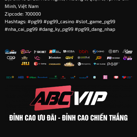
Minh, Việt Nam
Zipcode: 700000
Hashtags: #pg99 #pg99_casino #slot_game_pg99
#nha_cai_pg99 #dang_ky_pg99 #pg99_dang_nhap