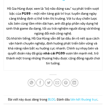
Hồ Gia Hùng được xem là “bộ não đứng sau” sự phát triển vượt
bậc của
PG99
– một nền tảng giải trí trực tuyến đang ngày
càng khẳng định vị thế trên thị trường. Với tư duy chiến lược
sắc bén cùng tầm nhìn dài hạn, anh đã góp phần xây dựng hệ
sinh thái game đa dạng, tối ưu trải nghiệm người dùng và không
ngừng đổi mới công nghệ.
Dù khá kín tiếng, Hồ Gia Hùng vẫn để lại dấu ấn rõ nét qua cách
vận hành chuyên nghiệp, định hướng phát triển bền vững và
khả năng nắm bắt xu hướng cực nhanh. Chính sự nhạy bén và
quyết đoán này đã giúp
nhà cái PG99
vươn lên mạnh mẽ, trở
thành một trong những thương hiệu được cộng đồng người chơi
tin tưởng.
Bài viết này được đăng trong
BLOG
. Đánh dấu
liên kết thường trực
.