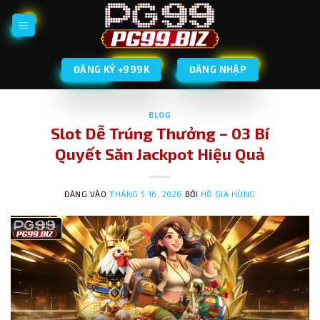
Bỏ
qua
nội
dung
ĐĂNG KÝ +999K
ĐĂNG NHẬP
BLOG
Slot Dễ Trúng Thưởng – 03 Bí
Quyết Săn Jackpot Hiệu Quả
ĐĂNG VÀO
THÁNG 5 16, 2026
BỞI
HỒ GIA HÙNG