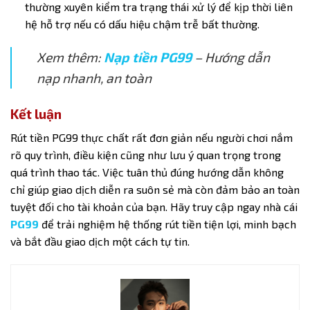
thường xuyên kiểm tra trạng thái xử lý để kịp thời liên
hệ hỗ trợ nếu có dấu hiệu chậm trễ bất thường.
Xem thêm:
Nạp tiền PG99
– Hướng dẫn
nạp nhanh, an toàn
Kết luận
Rút tiền PG99
thực chất rất đơn giản nếu người chơi nắm
rõ quy trình, điều kiện cũng như lưu ý quan trọng trong
quá trình thao tác. Việc tuân thủ đúng hướng dẫn không
chỉ giúp giao dịch diễn ra suôn sẻ mà còn đảm bảo an toàn
tuyệt đối cho tài khoản của bạn. Hãy truy cập ngay nhà cái
PG99
để trải nghiệm hệ thống rút tiền tiện lợi, minh bạch
và bắt đầu giao dịch một cách tự tin.