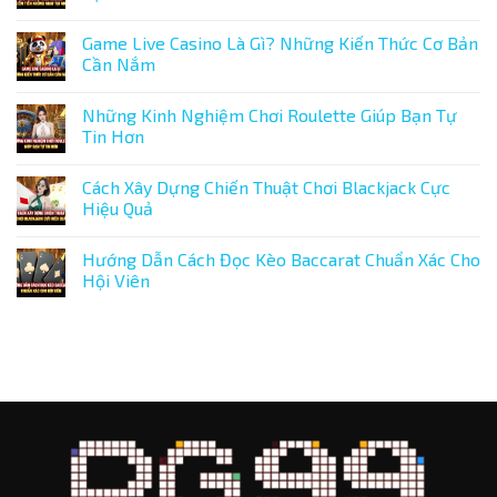
Chi
App
Không
Tiết
Casino
có
Game Live Casino Là Gì? Những Kiến Thức Cơ Bản
Từ
Uy
bình
A
Tín
luận
Cần Nắm
–
–
ở
Z
Tìm
Chơi
Không
Cho
Hiểu
Casino
có
Những Kinh Nghiệm Chơi Roulette Giúp Bạn Tự
Người
5
Trên
bình
Mớ
Cái
Mobile
luận
Tin Hơn
Tên
–
ở
Uy
Kiếm
Game
Không
Tín
Tiền
Live
có
Cách Xây Dựng Chiến Thuật Chơi Blackjack Cực
Nhất
Khủng
Casino
bình
2026
Ngay
Là
luận
Hiệu Quả
Tại
Gì?
ở
Nhà
Những
Những
Không
Kiến
Kinh
có
Hướng Dẫn Cách Đọc Kèo Baccarat Chuẩn Xác Cho
Thức
Nghiệm
bình
Cơ
Chơi
luận
Hội Viên
Bản
Roulette
ở
Cần
Giúp
Cách
Không
Nắm
Bạn
Xây
có
Tự
Dựng
bình
Tin
Chiến
luận
Hơn
Thuật
ở
Chơi
Hướng
Blackjack
Dẫn
Cực
Cách
Hiệu
Đọc
Quả
Kèo
Baccarat
Chuẩn
Xác
Cho