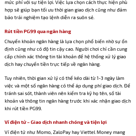
mức phí với sự tiện lợi. Việc lựa chọn cách thực hiện phù
hợp sẽ giúp bạn tối ưu thời gian giao dịch cũng như đảm
bảo trải nghiệm tạo lệnh diễn ra suôn sẻ.
Rút tiền PG99 qua ngân hàng
Chuyển khoản ngân hàng là lựa chọn phổ biến nhờ sự ổn
định cũng như có độ tin cậy cao. Người chơi chỉ cần cung
cấp chính xác thông tin tài khoản để hệ thống xử lý giao
dịch hay chuyển tiền trực tiếp về ngân hàng.
Tuy nhiên, thời gian xử lý có thể kéo dài từ 1-3 ngày làm
việc và một số ngân hàng có thể áp dụng phí giao dịch. Để
tránh sai sót, thành viên nên kiểm tra kỹ họ tên, số tài
khoản và thông tin ngân hàng trước khi xác nhận giao dịch
khi rút tiền PG99.
Ví điện tử – Giao dịch nhanh chóng và tiện lợi
Ví điện tử như Momo, ZaloPay hay Viettel Money mang