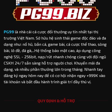
Hội
Viên
PG99
là nhà cái cá cược đổi thưởng uy tín nhất tại thị
trường Việt Nam. Sở hữu hệ sinh thái game độc đáo và đa
dạng như: nổ hũ, bắn cá, game bài, cá cược thể thao, sòng
bài, lô đề, đá gà,...Hệ thống bảo mật cao, áp dụng công
nghệ SSL - 256bit, nạp/rút nhanh chóng cùng với đội ngũ
CSKH 24/7 sẳn sàng hỗ trợ người chơi. Khuyến mãi đa
dạng, và nhiều phần thưởng lớn trong tháng. Nhanh tay
đăng ký ngay hôm nay để có cơ hội nhận ngay +999K vào
tài khoản và bắt đầu hành trình giải trí đầy thú vị.
QUY ĐỊNH & HỖ TRỢ