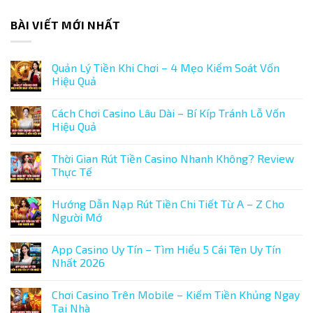
BÀI VIẾT MỚI NHẤT
Quản Lý Tiền Khi Chơi – 4 Mẹo Kiểm Soát Vốn
Hiệu Quả
Không
có
Cách Chơi Casino Lâu Dài – Bí Kíp Tránh Lỗ Vốn
bình
luận
Hiệu Quả
ở
Quản
Không
Lý
có
Thời Gian Rút Tiền Casino Nhanh Không? Review
Tiền
bình
Khi
luận
Thực Tế
Chơi
ở
–
Cách
Không
4
Chơi
có
Hướng Dẫn Nạp Rút Tiền Chi Tiết Từ A – Z Cho
Mẹo
Casino
bình
Kiểm
Lâu
luận
Người Mớ
Soát
Dài
ở
Vốn
–
Thời
Không
Hiệu
Bí
Gian
có
App Casino Uy Tín – Tìm Hiểu 5 Cái Tên Uy Tín
Quả
Kíp
Rút
bình
Tránh
Tiền
luận
Nhất 2026
Lỗ
Casino
ở
Vốn
Nhanh
Hướng
Không
Hiệu
Không?
Dẫn
có
Chơi Casino Trên Mobile – Kiếm Tiền Khủng Ngay
Quả
Review
Nạp
bình
Thực
Rút
luận
Tại Nhà
Tế
Tiền
ở