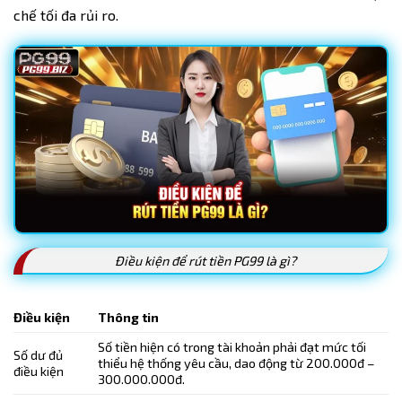
chế tối đa rủi ro.
Điều kiện để rút tiền PG99 là gì?
Điều kiện
Thông tin
Số tiền hiện có trong tài khoản phải đạt mức tối
Số dư đủ
thiểu hệ thống yêu cầu, dao động từ 200.000đ –
điều kiện
300.000.000đ.