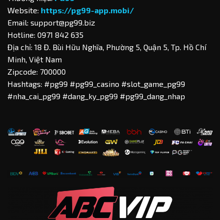
Website:
https://pg99-app.mobi/
Email:
support@pg99.biz
Hotline: 0971 842 635
Địa chỉ: 18 Đ. Bùi Hữu Nghĩa, Phường 5, Quận 5, Tp. Hồ Chí
Minh, Việt Nam
Zipcode: 700000
Hashtags: #pg99 #pg99_casino #slot_game_pg99
#nha_cai_pg99 #dang_ky_pg99 #pg99_dang_nhap