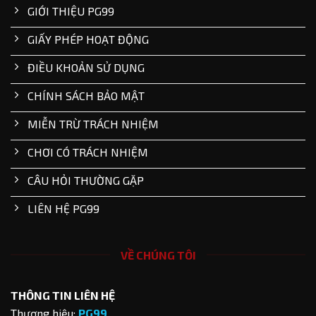
GIỚI THIỆU PG99
GIẤY PHÉP HOẠT ĐỘNG
ĐIỀU KHOẢN SỬ DỤNG
CHÍNH SÁCH BẢO MẬT
MIỄN TRỪ TRÁCH NHIỆM
CHƠI CÓ TRÁCH NHIỆM
CÂU HỎI THƯỜNG GẶP
LIÊN HỆ PG99
VỀ CHÚNG TÔI
THÔNG TIN LIÊN HỆ
Thương hiệu:
PG99