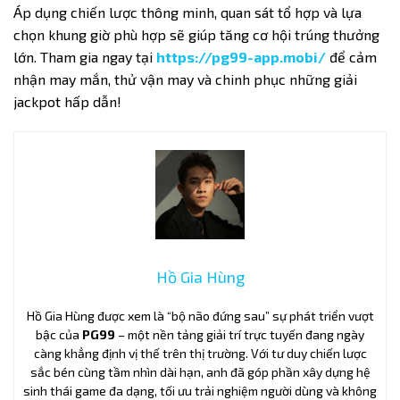
Áp dụng chiến lược thông minh, quan sát tổ hợp và lựa
chọn khung giờ phù hợp sẽ giúp tăng cơ hội trúng thưởng
lớn. Tham gia ngay tại
https://pg99-app.mobi/
để cảm
nhận may mắn, thử vận may và chinh phục những giải
jackpot hấp dẫn!
Hồ Gia Hùng
Hồ Gia Hùng được xem là “bộ não đứng sau” sự phát triển vượt
bậc của
PG99
– một nền tảng giải trí trực tuyến đang ngày
càng khẳng định vị thế trên thị trường. Với tư duy chiến lược
sắc bén cùng tầm nhìn dài hạn, anh đã góp phần xây dựng hệ
sinh thái game đa dạng, tối ưu trải nghiệm người dùng và không