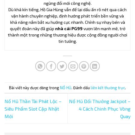
ngừng đổi mới công nghệ.
Dù khá kín tiếng, Hồ Gia Hùng vẫn để lại dấu ấn rõ nét qua cách
vận hành chuyên nghiệp, định hướng phát triển bền vững và
khả năng nắm bắt xu hướng cực nhanh. Chính sự nhạy bén và
quyết đoán này đã giúp
nhà cái PG99
vươn lên mạnh mẽ, trở
thành một trong những thương hiệu được cộng đồng người chơi
tin tưởng.
Bài viết này được đăng trong
NỔ HŨ
. Đánh dấu
liên kết thường trực
.
Nổ Hũ Thần Tài Phát Lộc –
Nổ Hũ Đổi Thưởng Jackpot –
Siêu Phẩm Slot Cập Nhật
4 Cách Chinh Phục Vòng
Mới
Quay