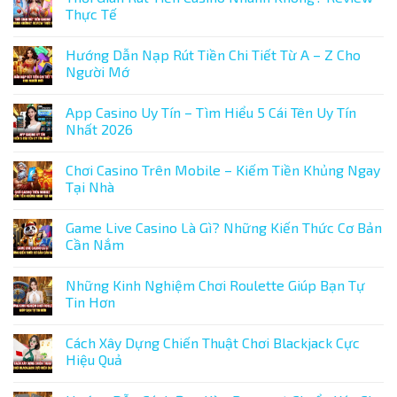
Khi
luận
Thực Tế
Chơi
ở
–
Cách
Không
4
Chơi
có
Hướng Dẫn Nạp Rút Tiền Chi Tiết Từ A – Z Cho
Mẹo
Casino
bình
Kiểm
Lâu
luận
Người Mớ
Soát
Dài
ở
Vốn
–
Thời
Không
Hiệu
Bí
Gian
có
App Casino Uy Tín – Tìm Hiểu 5 Cái Tên Uy Tín
Quả
Kíp
Rút
bình
Tránh
Tiền
luận
Nhất 2026
Lỗ
Casino
ở
Vốn
Nhanh
Hướng
Không
Hiệu
Không?
Dẫn
có
Chơi Casino Trên Mobile – Kiếm Tiền Khủng Ngay
Quả
Review
Nạp
bình
Thực
Rút
luận
Tại Nhà
Tế
Tiền
ở
Chi
App
Không
Tiết
Casino
có
Game Live Casino Là Gì? Những Kiến Thức Cơ Bản
Từ
Uy
bình
A
Tín
luận
Cần Nắm
–
–
ở
Z
Tìm
Chơi
Không
Cho
Hiểu
Casino
có
Những Kinh Nghiệm Chơi Roulette Giúp Bạn Tự
Người
5
Trên
bình
Mớ
Cái
Mobile
luận
Tin Hơn
Tên
–
ở
Uy
Kiếm
Game
Không
Tín
Tiền
Live
có
Cách Xây Dựng Chiến Thuật Chơi Blackjack Cực
Nhất
Khủng
Casino
bình
2026
Ngay
Là
luận
Hiệu Quả
Tại
Gì?
ở
Nhà
Những
Những
Không
Kiến
Kinh
có