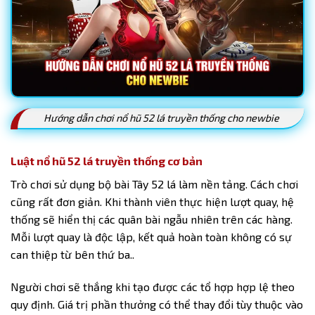
Hướng dẫn chơi nổ hũ 52 lá truyền thống cho newbie
Luật nổ hũ 52 lá truyền thống cơ bản
Trò chơi sử dụng bộ bài Tây 52 lá làm nền tảng. Cách chơi
cũng rất đơn giản. Khi thành viên thực hiện lượt quay, hệ
thống sẽ hiển thị các quân bài ngẫu nhiên trên các hàng.
Mỗi lượt quay là độc lập, kết quả hoàn toàn không có sự
can thiệp từ bên thứ ba..
Người chơi sẽ thắng khi tạo được các tổ hợp hợp lệ theo
quy định. Giá trị phần thưởng có thể thay đổi tùy thuộc vào