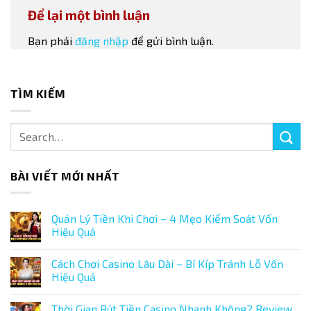
Để lại một bình luận
Bạn phải
đăng nhập
để gửi bình luận.
TÌM KIẾM
BÀI VIẾT MỚI NHẤT
Quản Lý Tiền Khi Chơi – 4 Mẹo Kiểm Soát Vốn
Hiệu Quả
Không
có
Cách Chơi Casino Lâu Dài – Bí Kíp Tránh Lỗ Vốn
bình
luận
Hiệu Quả
ở
Quản
Không
Lý
có
Thời Gian Rút Tiền Casino Nhanh Không? Review
Tiền
bình