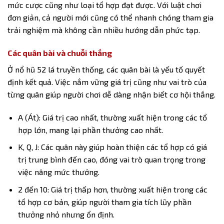
mức cược cũng như loại tổ hợp đạt được. Với luật chơi
đơn giản, cả người mới cũng có thể nhanh chóng tham gia
trải nghiệm mà không cần nhiều hướng dẫn phức tạp.
Các quân bài và chuỗi thắng
Ở
nổ hũ 52 lá truyền thống
, các quân bài là yếu tố quyết
định kết quả. Việc nắm vững giá trị cũng như vai trò của
từng quân giúp người chơi dễ dàng nhận biết cơ hội thắng.
A (Át): Giá trị cao nhất, thường xuất hiện trong các tổ
hợp lớn, mang lại phần thưởng cao nhất.
K, Q, J: Các quân này giúp hoàn thiện các tổ hợp có giá
trị trung bình đến cao, đóng vai trò quan trọng trong
việc nâng mức thưởng.
2 đến 10: Giá trị thấp hơn, thường xuất hiện trong các
tổ hợp cơ bản, giúp người tham gia tích lũy phần
thưởng nhỏ nhưng ổn định.