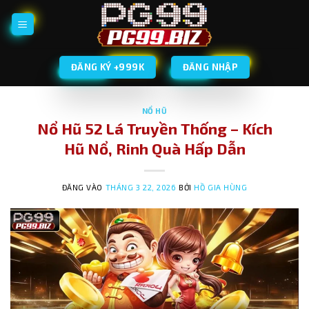
Bỏ
qua
nội
dung
ĐĂNG KÝ +999K
ĐĂNG NHẬP
NỔ HŨ
Nổ Hũ 52 Lá Truyền Thống – Kích
Hũ Nổ, Rinh Quà Hấp Dẫn
ĐĂNG VÀO
THÁNG 3 22, 2026
BỞI
HỒ GIA HÙNG