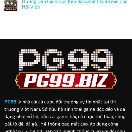
Hướng Dẫn Cách Đọc Kèo Baccarat Chuẩn Xác Cho
Thức
Nghiệm
bình
Cơ
Chơi
luận
Hội Viên
Bản
Roulette
ở
Cần
Giúp
Cách
Không
Nắm
Bạn
Xây
có
Tự
Dựng
bình
Tin
Chiến
luận
Hơn
Thuật
ở
Chơi
Hướng
Blackjack
Dẫn
Cực
Cách
Hiệu
Đọc
Quả
Kèo
Baccarat
Chuẩn
Xác
Cho
Hội
Viên
PG99
là nhà cái cá cược đổi thưởng uy tín nhất tại thị
trường Việt Nam. Sở hữu hệ sinh thái game độc đáo và đa
dạng như: nổ hũ, bắn cá, game bài, cá cược thể thao, sòng
bài, lô đề, đá gà,...Hệ thống bảo mật cao, áp dụng công
nghệ SSL - 256bit, nạp/rút nhanh chóng cùng với đội ngũ