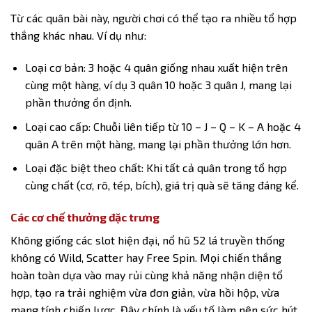
Từ các quân bài này, người chơi có thể tạo ra nhiều tổ hợp
thắng khác nhau. Ví dụ như:
Loại cơ bản: 3 hoặc 4 quân giống nhau xuất hiện trên
cùng một hàng, ví dụ 3 quân 10 hoặc 3 quân J, mang lại
phần thưởng ổn định.
Loại cao cấp: Chuỗi liên tiếp từ 10 – J – Q – K – A hoặc 4
quân A trên một hàng, mang lại phần thưởng lớn hơn.
Loại đặc biệt theo chất: Khi tất cả quân trong tổ hợp
cùng chất (cơ, rô, tép, bích), giá trị quà sẽ tăng đáng kể.
Các cơ chế thưởng đặc trưng
Không giống các slot hiện đại,
nổ hũ 52 lá truyền thống
không có Wild, Scatter hay Free Spin. Mọi chiến thắng
hoàn toàn dựa vào may rủi cùng khả năng nhận diện tổ
hợp, tạo ra trải nghiệm vừa đơn giản, vừa hồi hộp, vừa
mang tính chiến lược. Đây chính là yếu tố làm nên sức hút