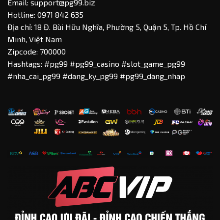
Email:
support@pg99.biz
Hotline: 0971 842 635
Địa chỉ: 18 Đ. Bùi Hữu Nghĩa, Phường 5, Quận 5, Tp. Hồ Chí
Minh, Việt Nam
Zipcode: 700000
Hashtags: #pg99 #pg99_casino #slot_game_pg99
#nha_cai_pg99 #dang_ky_pg99 #pg99_dang_nhap