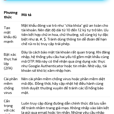
Phương
Mô tả
thức
Mật khẩu đóng vai trò như “chìa khóa” giữ an toàn cho
Tạo
tài khoản. Nên đặt độ dài từ 10 đến 12 ký tự trở lên. Ưu
mật
tiên kết hợp chữ in hoa, chữ thường, số cùng ký tự đặc
khẩu đủ
biệt như @, #, $. Tránh dùng thông tin dễ đoán để hạn
mạnh
chế rủi ro bị truy cập trái phép.
Đây là cách bảo mật tài khoản rất quan trọng. Khi đăng
Bật xác
nhập, hệ thống yêu cầu hai yếu tố gồm mật khẩu cùng
thực hai
mã OTP. Mã này có thể nhận qua ứng dụng xác thực
lớp
như Google Authenticator hoặc tin nhắn. Nhờ vậy, tài
(2FA)
khoản sẽ khó bị xâm nhập hơn.
Cài phần
Nên cài phần mềm chống virus hoặc phần mềm diệt
mềm
mã độc. Đồng thời, hãy cập nhật hệ điều hành cùng
chống
trình duyệt thường xuyên để tránh các lỗ hổng bảo
virus
mật.
Cẩn
Luôn truy cập đúng đường dẫn chính thức đã lưu sẵn
trọng
để tránh nhầm trang giả mạo. Không nhấp vào liên kết
với các
lạ gửi qua email hoặc tin nhắn. Những yêu cầu nhập