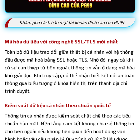
Khám phá cách bảo mật tài khoản đỉnh cao của PG99
Mã hóa dữ liệu với công nghệ SSL/TLS mới nhất
Toàn bộ dữ liệu trao đổi giữa thiết bị cá nhân với hệ thống
đều được mã hoá bằng SSL hoặc TLS. Nhờ đó, ngay cả khi
có sự can thiệp từ bên ngoài, thông tin vẫn ở dạng mã hóa
khó giải đọc. Khi truy cập, có thể nhận biết kết nối an toàn
thông qua biểu tượng ổ khóa hiển thị trên thanh địa chỉ
trình duyệt.
Kiểm soát dữ liệu cá nhân theo chuẩn quốc tế
Thông tin cá nhân được kiểm soát chặt chẽ theo các tiêu
chuẩn bảo mật. Nền tảng cam kết không chia sẻ thông tin
cho bên ngoài nếu không liên quan đến hoạt động vận
hành hoặc yêu cầu pháp lý. Quy trình xử lý dữ liệu được