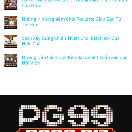
A
Tín
luận
Cần Nắm
–
–
ở
Z
Tìm
Chơi
Không
Cho
Hiểu
Casino
có
Những Kinh Nghiệm Chơi Roulette Giúp Bạn Tự
Người
5
Trên
bình
Mớ
Cái
Mobile
luận
Tin Hơn
Tên
–
ở
Uy
Kiếm
Game
Không
Tín
Tiền
Live
có
Cách Xây Dựng Chiến Thuật Chơi Blackjack Cực
Nhất
Khủng
Casino
bình
2026
Ngay
Là
luận
Hiệu Quả
Tại
Gì?
ở
Nhà
Những
Những
Không
Kiến
Kinh
có
Hướng Dẫn Cách Đọc Kèo Baccarat Chuẩn Xác Cho
Thức
Nghiệm
bình
Cơ
Chơi
luận
Hội Viên
Bản
Roulette
ở
Cần
Giúp
Cách
Không
Nắm
Bạn
Xây
có
Tự
Dựng
bình
Tin
Chiến
luận
Hơn
Thuật
ở
Chơi
Hướng
Blackjack
Dẫn
Cực
Cách
Hiệu
Đọc
Quả
Kèo
Baccarat
Chuẩn
Xác
Cho
Hội
Viên