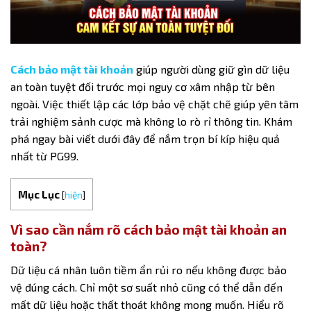
Cách bảo mật tài khoản
giúp người dùng giữ gìn dữ liệu
an toàn tuyệt đối trước mọi nguy cơ xâm nhập từ bên
ngoài. Việc thiết lập các lớp bảo vệ chặt chẽ giúp yên tâm
trải nghiệm sảnh cược mà không lo rò rỉ thông tin. Khám
phá ngay bài viết dưới đây để nắm trọn bí kíp hiệu quả
nhất từ PG99.
Mục Lục
[
hiện
]
Vì sao cần nắm rõ cách bảo mật tài khoản an
toàn?
Dữ liệu cá nhân luôn tiềm ẩn rủi ro nếu không được bảo
vệ đúng cách. Chỉ một sơ suất nhỏ cũng có thể dẫn đến
mất dữ liệu hoặc thất thoát không mong muốn. Hiểu rõ