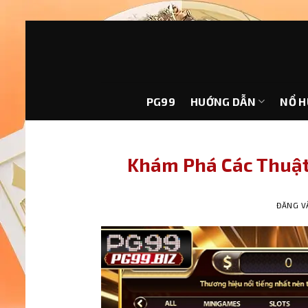
Bỏ
qua
nội
dung
PG99
HUỚNG DẪN
NỔ H
Khám Phá Các Thuật
ĐĂNG 