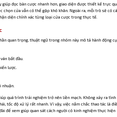
giúp đọc bàn cược nhanh hơn, giao diện được thiết kế trực qu
c chọn cửa vẫn có thể gặp khó khăn. Ngoài ra, mỗi trò sẽ có c
nhận diện chính xác từng loại cửa cược trong thực tế.
c
phần quan trọng, thuật ngữ trong nhóm này mô tả hành động cụ
 ván bắt đầu.
iến lược.
i nhuận.
iúp quá trình trải nghiệm trở nên liền mạch. Không xảy ra tình
hái, tốc độ xử lý rất nhanh. Vì vậy, việc nắm chắc thao tác là đi
 đài để xem giúp quan sát cách người có kinh nghiệm thực hiện