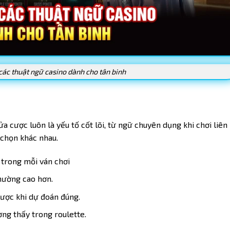
các thuật ngữ casino dành cho tân binh
 cược luôn là yếu tố cốt lõi, từ ngữ chuyên dụng khi chơi liên
 chọn khác nhau.
 trong mỗi ván chơi
hường cao hơn.
được khi dự đoán đúng.
ng thấy trong roulette.