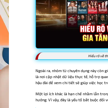
Hiểu rõ về t
Ngoài ra, nhóm từ chuyên dụng này còn gi
là nơi cập nhật dữ liệu thực tế, hỗ trợ qu
hậu đài để xem chi tiết sẽ giúp việc học t
Một lợi ích khác là hạn chế nhầm lẫn trong
hưởng. Vì vậy, đây là yếu tố bắt buộc đối 