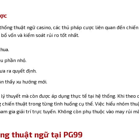
ược
 thống
thuật ngữ casino, các thủ pháp cược liên quan đến chiến
bổ vốn và kiểm soát rủi ro tốt nhất.
hua.
ều phần nhỏ.
ưa ra quyết định.
ận thấy xu hướng mới.
lý thuyết mà còn được áp dụng thực tế tại hệ thống. Khi theo 
g chiến thuật trong từng tình huống cụ thể. Việc hiểu nhóm thu
ham gia giải trí trực tuyến. Không còn phụ thuộc vào may rủi m
dụng thuật ngữ tại PG99