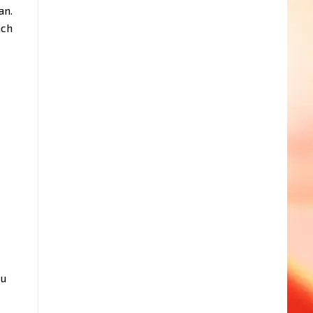
an.
ách
ều