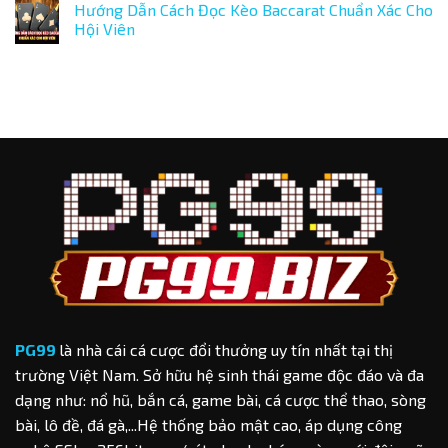
Hướng Dẫn Cách Đọc Kèo Baccarat Chuẩn Xác Cho
Thức
Nghiệm
bình
Cơ
Chơi
luận
Hội Viên
Bản
Roulette
ở
Cần
Giúp
Cách
Không
Nắm
Bạn
Xây
có
Tự
Dựng
bình
Tin
Chiến
luận
Hơn
Thuật
ở
Chơi
Hướng
Blackjack
Dẫn
Cực
Cách
Hiệu
Đọc
Quả
Kèo
Baccarat
Chuẩn
Xác
Cho
Hội
Viên
PG99
là nhà cái cá cược đổi thưởng uy tín nhất tại thị
trường Việt Nam. Sở hữu hệ sinh thái game độc đáo và đa
dạng như: nổ hũ, bắn cá, game bài, cá cược thể thao, sòng
bài, lô đề, đá gà,...Hệ thống bảo mật cao, áp dụng công