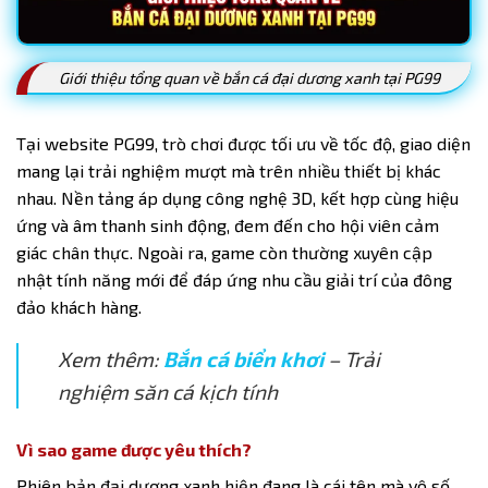
Giới thiệu tổng quan về bắn cá đại dương xanh tại PG99
Tại website PG99, trò chơi được tối ưu về tốc độ, giao diện
mang lại trải nghiệm mượt mà trên nhiều thiết bị khác
nhau. Nền tảng áp dụng công nghệ 3D, kết hợp cùng hiệu
ứng và âm thanh sinh động, đem đến cho hội viên cảm
giác chân thực. Ngoài ra, game còn thường xuyên cập
nhật tính năng mới để đáp ứng nhu cầu giải trí của đông
đảo khách hàng.
Xem thêm:
Bắn cá biển khơi
– Trải
nghiệm săn cá kịch tính
Vì sao game được yêu thích?
Phiên bản đại dương xanh hiện đang là cái tên mà vô số