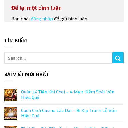
Để lại một bình luận
Bạn phải
đăng nhập
để gửi bình luận.
TÌM KIẾM
BÀI VIẾT MỚI NHẤT
Quản Lý Tiền Khi Chơi – 4 Mẹo Kiểm Soát Vốn
Hiệu Quả
Không
có
Cách Chơi Casino Lâu Dài – Bí Kíp Tránh Lỗ Vốn
bình
luận
Hiệu Quả
ở
Quản
Không
Lý
có