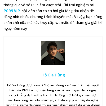
thông qua vô số ưu điểm vượt trội. Khi trải nghiệm tại
PG99 VIP
, hội viên còn có cơ hội gia tăng thu nhập dễ
dàng nhờ nhiều chương trình khuyến mãi. Vì vậy, bạn đừng
chần chờ nữa mà hãy truy cập website để tham gia giải trí
ngay hôm nay.
Hồ Gia Hùng
Hồ Gia Hùng được xem là “bộ não đứng sau” sự phát triển vượt
bậc của
PG99
– một nền tảng giải trí trực tuyến đang ngày
càng khẳng định vị thế trên thị trường. Với tư duy chiến lược
sắc bén cùng tầm nhìn dài hạn, anh đã góp phần xây dựng hệ
sinh thái game đa dạng, tối ưu trải nghiệm người dùng và không