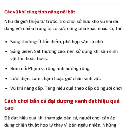
Các vũ khí cùng tính năng nổi bật
Như đã giới thiệu từ trước, trò chơi sở hữu kho vũ khí đa
dạng với nhiều trang bị có sức công phá khác nhau. Cụ thể:
Súng thường: Ít tốn điểm, phù hợp săn cá nhỏ.
Súng laser: Sát thương cao, nên sử dụng khi săn sinh
vật lớn hoặc boss.
Bom nổ: Phạm vi rộng ảnh hưởng rộng.
Lưới điện: Làm chậm hoặc giữ chân sinh vật.
Vũ khí nâng cấp: Tăng hiệu quả theo cấp độ người chơi.
Cách chơi bắn cá đại dương xanh đạt hiệu quả
cao
Để đạt hiệu quả khi tham gia bắn cá, người chơi cần áp
dụng chiến thuật hợp lý thay vì bắn ngẫu nhiên. Những