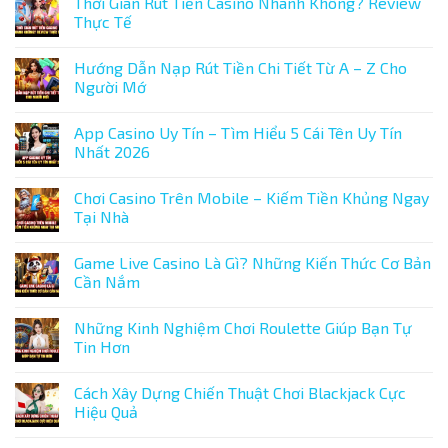
Thời Gian Rút Tiền Casino Nhanh Không? Review
Tiền
bình
Khi
luận
Thực Tế
Chơi
ở
–
Cách
Không
4
Chơi
có
Hướng Dẫn Nạp Rút Tiền Chi Tiết Từ A – Z Cho
Mẹo
Casino
bình
Kiểm
Lâu
luận
Người Mớ
Soát
Dài
ở
Vốn
–
Thời
Không
Hiệu
Bí
Gian
có
App Casino Uy Tín – Tìm Hiểu 5 Cái Tên Uy Tín
Quả
Kíp
Rút
bình
Tránh
Tiền
luận
Nhất 2026
Lỗ
Casino
ở
Vốn
Nhanh
Hướng
Không
Hiệu
Không?
Dẫn
có
Chơi Casino Trên Mobile – Kiếm Tiền Khủng Ngay
Quả
Review
Nạp
bình
Thực
Rút
luận
Tại Nhà
Tế
Tiền
ở
Chi
App
Không
Tiết
Casino
có
Game Live Casino Là Gì? Những Kiến Thức Cơ Bản
Từ
Uy
bình
A
Tín
luận
Cần Nắm
–
–
ở
Z
Tìm
Chơi
Không
Cho
Hiểu
Casino
có
Những Kinh Nghiệm Chơi Roulette Giúp Bạn Tự
Người
5
Trên
bình
Mớ
Cái
Mobile
luận
Tin Hơn
Tên
–
ở
Uy
Kiếm
Game
Không
Tín
Tiền
Live
có
Cách Xây Dựng Chiến Thuật Chơi Blackjack Cực
Nhất
Khủng
Casino
bình
2026
Ngay
Là
luận
Hiệu Quả
Tại
Gì?
ở
Nhà
Những
Những
Không
Kiến
Kinh
có