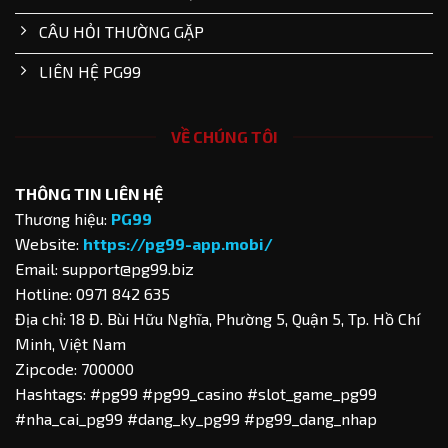
CÂU HỎI THƯỜNG GẶP
LIÊN HỆ PG99
VỀ CHÚNG TÔI
THÔNG TIN LIÊN HỆ
Thương hiệu:
PG99
Website:
https://pg99-app.mobi/
Email:
support@pg99.biz
Hotline: 0971 842 635
Địa chỉ: 18 Đ. Bùi Hữu Nghĩa, Phường 5, Quận 5, Tp. Hồ Chí
Minh, Việt Nam
Zipcode: 700000
Hashtags: #pg99 #pg99_casino #slot_game_pg99
#nha_cai_pg99 #dang_ky_pg99 #pg99_dang_nhap