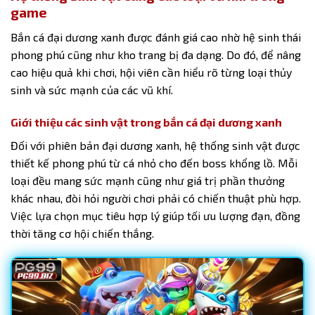
game
Bắn cá đại dương xanh được đánh giá cao nhờ hệ sinh thái
phong phú cũng như kho trang bị đa dạng. Do đó, để nâng
cao hiệu quả khi chơi, hội viên cần hiểu rõ từng loại thủy
sinh và sức mạnh của các vũ khí.
Giới thiệu các sinh vật trong bắn cá đại dương xanh
Đối với phiên bản đại dương xanh, hệ thống sinh vật được
thiết kế phong phú từ cá nhỏ cho đến boss khổng lồ. Mỗi
loại đều mang sức mạnh cũng như giá trị phần thưởng
khác nhau, đòi hỏi người chơi phải có chiến thuật phù hợp.
Việc lựa chọn mục tiêu hợp lý giúp tối ưu lượng đạn, đồng
thời tăng cơ hội chiến thắng.