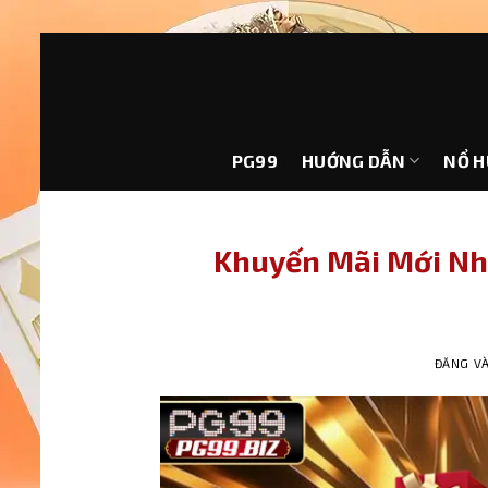
Bỏ
qua
nội
dung
PG99
HUỚNG DẪN
NỔ H
Khuyến Mãi Mới Nhấ
ĐĂNG V