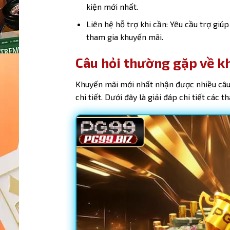
kiện mới nhất.
Liên hệ hỗ trợ khi cần: Yêu cầu trợ gi
tham gia khuyến mãi.
Câu hỏi thường gặp về k
Khuyến mãi mới nhất
nhận được nhiều câu
chi tiết. Dưới đây là giải đáp chi tiết các