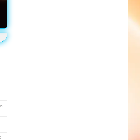
Chuẩn
Xác
Cho
Hội
Viên
àn
0