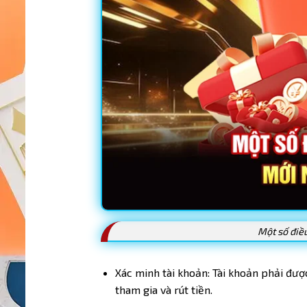
Một số điề
Xác minh tài khoản: Tài khoản phải đư
tham gia và rút tiền.