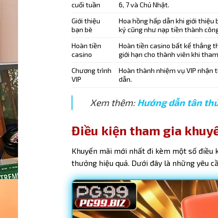
cuối tuần
6, 7 và Chủ Nhật.
Giới thiệu
Hoa hồng hấp dẫn khi giới thiệu
bạn bè
ký cũng như nạp tiền thành công
Hoàn tiền
Hoàn tiền casino bất kể thắng t
casino
giới hạn cho thành viên khi tham
Chương trình
Hoàn thành nhiệm vụ VIP nhận 
VIP
dẫn.
Xem thêm:
Hướng dẫn tân th
Điều kiện tham gia khuyế
Khuyến mãi mới nhất
đi kèm một số điều k
thưởng hiệu quả. Dưới đây là những yêu c