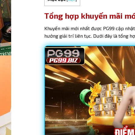
Tổng hợp khuyến mãi mớ
Khuyến mãi mới nhất
được PG99 cập nhật 
hưởng giải trí liên tục. Dưới đây là tổng 