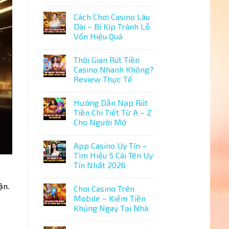
Không
có
Cách Chơi Casino Lâu
bình
luận
Dài – Bí Kíp Tránh Lỗ
ở
Vốn Hiệu Quả
Quản
Lý
Không
Tiền
có
Khi
Thời Gian Rút Tiền
bình
Chơi
luận
Casino Nhanh Không?
–
ở
4
Review Thực Tế
Cách
Mẹo
Chơi
Kiểm
Không
Casino
Soát
có
Lâu
Hướng Dẫn Nạp Rút
Vốn
bình
Dài
Hiệu
luận
Tiền Chi Tiết Từ A – Z
–
ở
Quả
Bí
Cho Người Mớ
Thời
Kíp
Gian
Tránh
Không
Rút
Lỗ
có
Tiền
App Casino Uy Tín –
Vốn
bình
Casino
Hiệu
luận
Tìm Hiểu 5 Cái Tên Uy
Nhanh
ở
Quả
Không?
Tín Nhất 2026
Hướng
Review
Dẫn
Thực
Không
Nạp
Tế
có
ận.
Rút
Chơi Casino Trên
bình
Tiền
luận
Mobile – Kiếm Tiền
Chi
ở
Tiết
Khủng Ngay Tại Nhà
App
Từ
Casino
A
Không
Uy
–
có
Tín