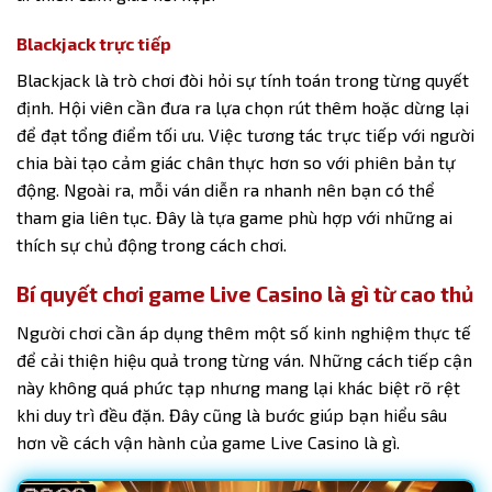
Blackjack trực tiếp
Blackjack là trò chơi đòi hỏi sự tính toán trong từng quyết
định. Hội viên cần đưa ra lựa chọn rút thêm hoặc dừng lại
để đạt tổng điểm tối ưu. Việc tương tác trực tiếp với người
chia bài tạo cảm giác chân thực hơn so với phiên bản tự
động. Ngoài ra, mỗi ván diễn ra nhanh nên bạn có thể
tham gia liên tục. Đây là tựa game phù hợp với những ai
thích sự chủ động trong cách chơi.
Bí quyết chơi game Live Casino là gì từ cao thủ
Người chơi cần áp dụng thêm một số kinh nghiệm thực tế
để cải thiện hiệu quả trong từng ván. Những cách tiếp cận
này không quá phức tạp nhưng mang lại khác biệt rõ rệt
khi duy trì đều đặn. Đây cũng là bước giúp bạn hiểu sâu
hơn về cách vận hành của game Live Casino là gì.