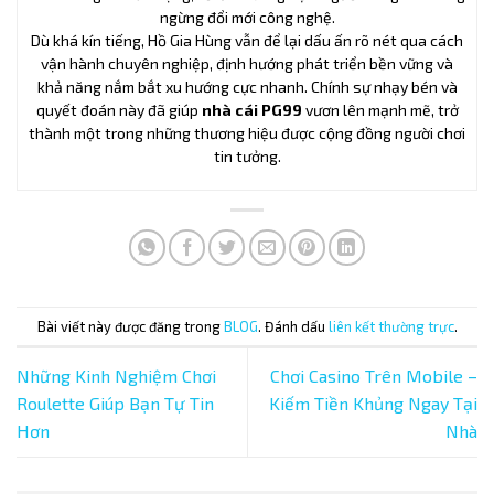
ngừng đổi mới công nghệ.
Dù khá kín tiếng, Hồ Gia Hùng vẫn để lại dấu ấn rõ nét qua cách
vận hành chuyên nghiệp, định hướng phát triển bền vững và
khả năng nắm bắt xu hướng cực nhanh. Chính sự nhạy bén và
quyết đoán này đã giúp
nhà cái PG99
vươn lên mạnh mẽ, trở
thành một trong những thương hiệu được cộng đồng người chơi
tin tưởng.
Bài viết này được đăng trong
BLOG
. Đánh dấu
liên kết thường trực
.
Những Kinh Nghiệm Chơi
Chơi Casino Trên Mobile –
Roulette Giúp Bạn Tự Tin
Kiếm Tiền Khủng Ngay Tại
Hơn
Nhà