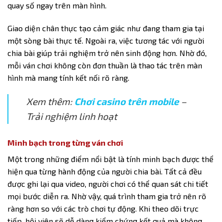
quay số ngay trên màn hình.
Giao diện chân thực tạo cảm giác như đang tham gia tại
một sòng bài thực tế. Ngoài ra, việc tương tác với người
chia bài giúp trải nghiệm trở nên sinh động hơn. Nhờ đó,
mỗi ván chơi không còn đơn thuần là thao tác trên màn
hình mà mang tính kết nối rõ ràng.
Xem thêm:
Chơi casino trên mobile
–
Trải nghiệm linh hoạt
Minh bạch trong từng ván chơi
Một trong những điểm nổi bật là tính minh bạch được thể
hiện qua từng hành động của người chia bài. Tất cả đều
được ghi lại qua video, người chơi có thể quan sát chi tiết
mọi bước diễn ra. Nhờ vậy, quá trình tham gia trở nên rõ
ràng hơn so với các trò chơi tự động. Khi theo dõi trực
tiếp, hội viên sẽ dễ dàng kiểm chứng kết quả mà không