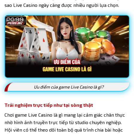
sao Live Casino ngày càng được nhiều người lựa chọn.
Ưu điểm của game Live Casino là gì?
Trải nghiệm trực tiếp như tại sòng thật
Chơi game Live Casino là gì mang lại cảm giác chân thực
nhờ hình ảnh truyền trực tiếp từ studio chuyên nghiệp.
Hội viên có thể theo dõi toàn bộ quá trình chia bài hoặc