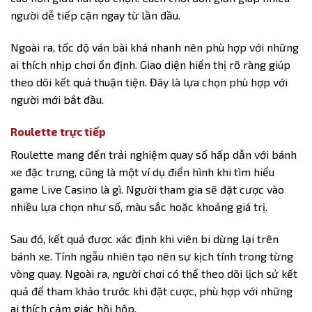
người dễ tiếp cận ngay từ lần đầu.
Ngoài ra, tốc độ ván bài khá nhanh nên phù hợp với những
ai thích nhịp chơi ổn định. Giao diện hiển thị rõ ràng giúp
theo dõi kết quả thuận tiện. Đây là lựa chọn phù hợp với
người mới bắt đầu.
Roulette trực tiếp
Roulette mang đến trải nghiệm quay số hấp dẫn với bánh
xe đặc trưng, cũng là một ví dụ điển hình khi tìm hiểu
game Live Casino là gì. Người tham gia sẽ đặt cược vào
nhiều lựa chọn như số, màu sắc hoặc khoảng giá trị.
Sau đó, kết quả được xác định khi viên bi dừng lại trên
bánh xe. Tính ngẫu nhiên tạo nên sự kịch tính trong từng
vòng quay. Ngoài ra, người chơi có thể theo dõi lịch sử kết
quả để tham khảo trước khi đặt cược, phù hợp với những
ai thích cảm giác hồi hộp.