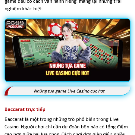
game đều có cách vận hành riêng, mang lại những trải
nghiệm khác biệt.
Những tựa game Live Casino cực hot
Baccarat trực tiếp
Baccarat là một trong những trò phổ biến trong Live
Casino. Người chơi chỉ cần dự đoán bên nào có tổng điểm
cao hơn giữa hai lựa chọn. Cách chơi đơn giản giúp nhiều