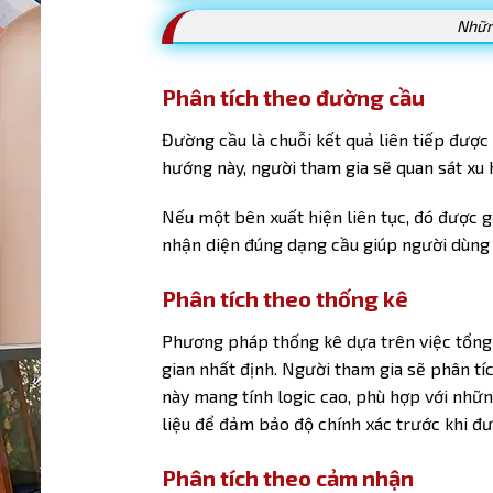
Nhữn
Phân tích theo đường cầu
Đường cầu là chuỗi kết quả liên tiếp được
hướng này, người tham gia sẽ quan sát xu 
Nếu một bên xuất hiện liên tục, đó được gọi
nhận diện đúng dạng cầu giúp người dùng 
Phân tích theo thống kê
Phương pháp thống kê dựa trên việc tổng 
gian nhất định. Người tham gia sẽ phân tíc
này mang tính logic cao, phù hợp với những
liệu để đảm bảo độ chính xác trước khi đư
Phân tích theo cảm nhận