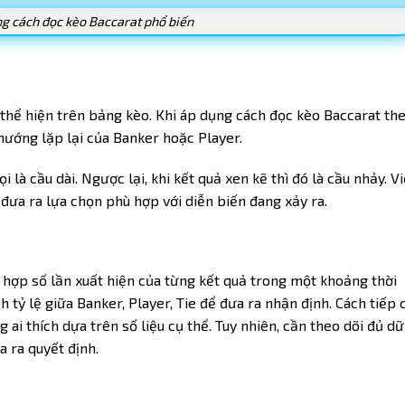
g cách đọc kèo Baccarat phổ biến
 thể hiện trên bảng kèo. Khi áp dụng cách đọc kèo Baccarat th
hướng lặp lại của Banker hoặc Player.
 là cầu dài. Ngược lại, khi kết quả xen kẽ thì đó là cầu nhảy. V
đưa ra lựa chọn phù hợp với diễn biến đang xảy ra.
hợp số lần xuất hiện của từng kết quả trong một khoảng thời
h tỷ lệ giữa Banker, Player, Tie để đưa ra nhận định. Cách tiếp 
 ai thích dựa trên số liệu cụ thể. Tuy nhiên, cần theo dõi đủ dữ
a ra quyết định.