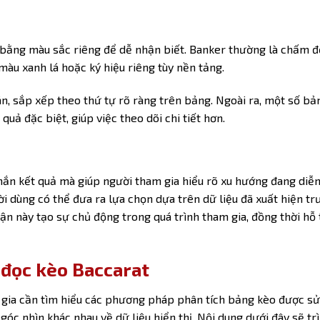
ị bằng màu sắc riêng để dễ nhận biết. Banker thường là chấm đ
àu xanh lá hoặc ký hiệu riêng tùy nền tảng.
n, sắp xếp theo thứ tự rõ ràng trên bảng. Ngoài ra, một số bả
uả đặc biệt, giúp việc theo dõi chi tiết hơn.
n kết quả mà giúp người tham gia hiểu rõ xu hướng đang diễn
 dùng có thể đưa ra lựa chọn dựa trên dữ liệu đã xuất hiện tr
cận này tạo sự chủ động trong quá trình tham gia, đồng thời hỗ 
 đọc kèo Baccarat
m gia cần tìm hiểu các phương pháp phân tích bảng kèo được sử
góc nhìn khác nhau về dữ liệu hiển thị. Nội dung dưới đây sẽ tr