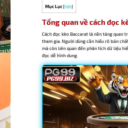
Mục Lục
[
hiện
]
Tổng quan về cách đọc k
Cách đọc kèo Baccarat là nền tảng quan tr
tham gia. Người dùng cần hiểu rõ bản chất
mà còn liên quan đến phân tích dữ liệu hi
đọc dễ hình dung.