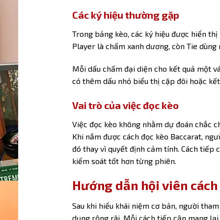
Các ký hiệu thường gặp
Trong bảng kèo, các ký hiệu được hiển th
Player là chấm xanh dương, còn Tie dùng m
Mỗi dấu chấm đại diện cho kết quả một vá
có thêm dấu nhỏ biểu thị cặp đôi hoặc kết q
Vai trò của việc đọc kèo
Việc đọc kèo không nhằm dự đoán chắc chắ
Khi nắm được cách đọc kèo Baccarat, người
đó thay vì quyết định cảm tính. Cách tiếp 
kiểm soát tốt hơn từng phiên.
Hướng dẫn hội viên cách
Sau khi hiểu khái niệm cơ bản, người tha
dụng rộng rãi. Mỗi cách tiếp cận mang lại 