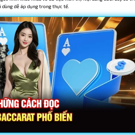
dùng dễ áp dụng trong thực tế.