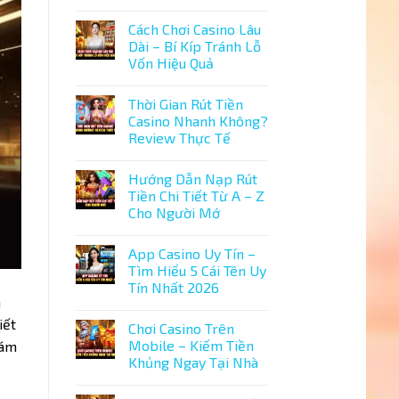
Không
có
Cách Chơi Casino Lâu
bình
luận
Dài – Bí Kíp Tránh Lỗ
ở
Vốn Hiệu Quả
Quản
Lý
Không
Tiền
có
Khi
Thời Gian Rút Tiền
bình
Chơi
luận
Casino Nhanh Không?
–
ở
4
Review Thực Tế
Cách
Mẹo
Chơi
Kiểm
Không
Casino
Soát
có
Lâu
Hướng Dẫn Nạp Rút
Vốn
bình
Dài
Hiệu
luận
Tiền Chi Tiết Từ A – Z
–
ở
Quả
Bí
Cho Người Mớ
Thời
Kíp
Gian
Tránh
Không
Rút
Lỗ
có
Tiền
App Casino Uy Tín –
Vốn
bình
Casino
Hiệu
luận
Tìm Hiểu 5 Cái Tên Uy
Nhanh
ở
Quả
Không?
Tín Nhất 2026
Hướng
Review
m
Dẫn
Thực
Không
Nạp
Tế
có
iết
Rút
Chơi Casino Trên
bình
Tiền
luận
Mobile – Kiếm Tiền
hám
Chi
ở
Tiết
Khủng Ngay Tại Nhà
App
Từ
Casino
A
Không
Uy
–
có
Tín