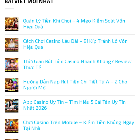
BÀI VIẾT MỚI NHẤT
Quản Lý Tiền Khi Chơi – 4 Mẹo Kiểm Soát Vốn
Hiệu Quả
Không
có
Cách Chơi Casino Lâu Dài – Bí Kíp Tránh Lỗ Vốn
bình
luận
Hiệu Quả
ở
Quản
Không
Lý
có
Thời Gian Rút Tiền Casino Nhanh Không? Review
Tiền
bình
Khi
luận
Thực Tế
Chơi
ở
–
Cách
Không
4
Chơi
có
Hướng Dẫn Nạp Rút Tiền Chi Tiết Từ A – Z Cho
Mẹo
Casino
bình
Kiểm
Lâu
luận
Người Mớ
Soát
Dài
ở
Vốn
–
Thời
Không
Hiệu
Bí
Gian
có
App Casino Uy Tín – Tìm Hiểu 5 Cái Tên Uy Tín
Quả
Kíp
Rút
bình
Tránh
Tiền
luận
Nhất 2026
Lỗ
Casino
ở
Vốn
Nhanh
Hướng
Không
Hiệu
Không?
Dẫn
có
Chơi Casino Trên Mobile – Kiếm Tiền Khủng Ngay
Quả
Review
Nạp
bình
Thực
Rút
luận
Tại Nhà
Tế
Tiền
ở
Chi
App
Không
Tiết
Casino
có