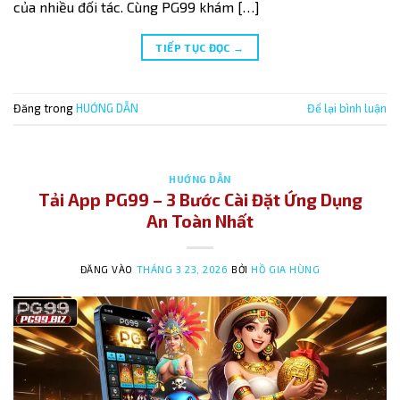
của nhiều đối tác. Cùng PG99 khám […]
TIẾP TỤC ĐỌC
→
Đăng trong
HUỚNG DẪN
Để lại bình luận
HUỚNG DẪN
Tải App PG99 – 3 Bước Cài Đặt Ứng Dụng
An Toàn Nhất
ĐĂNG VÀO
THÁNG 3 23, 2026
BỞI
HỒ GIA HÙNG