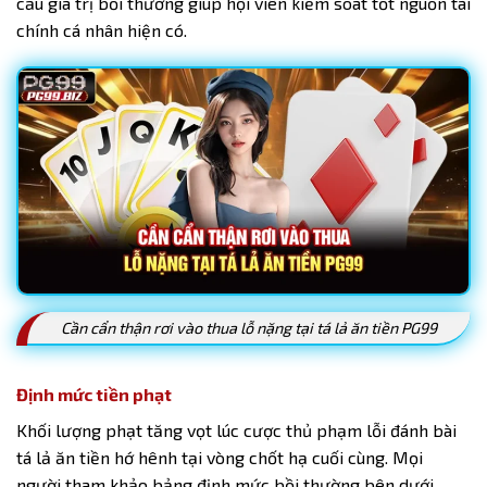
cấu giá trị bồi thường giúp hội viên kiểm soát tốt nguồn tài
chính cá nhân hiện có.
Cần cẩn thận rơi vào thua lỗ nặng tại tá lả ăn tiền PG99
Định mức tiền phạt
Khối lượng phạt tăng vọt lúc cược thủ phạm lỗi đánh bài
tá lả ăn tiền hớ hênh tại vòng chốt hạ cuối cùng. Mọi
người tham khảo bảng định mức bồi thường bên dưới