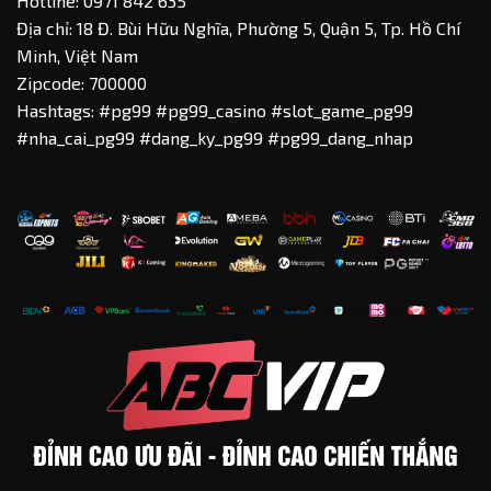
Hotline: 0971 842 635
Địa chỉ: 18 Đ. Bùi Hữu Nghĩa, Phường 5, Quận 5, Tp. Hồ Chí
Minh, Việt Nam
Zipcode: 700000
Hashtags: #pg99 #pg99_casino #slot_game_pg99
#nha_cai_pg99 #dang_ky_pg99 #pg99_dang_nhap