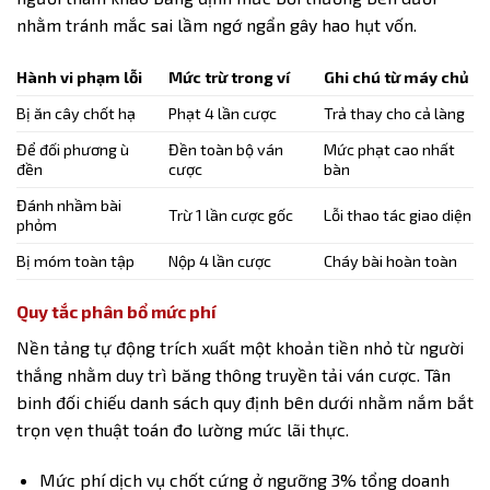
nhằm tránh mắc sai lầm ngớ ngẩn gây hao hụt vốn.
Hành vi phạm lỗi
Mức trừ trong ví
Ghi chú từ máy chủ
Bị ăn cây chốt hạ
Phạt 4 lần cược
Trả thay cho cả làng
Để đối phương ù
Đền toàn bộ ván
Mức phạt cao nhất
đền
cược
bàn
Đánh nhầm bài
Trừ 1 lần cược gốc
Lỗi thao tác giao diện
phỏm
Bị móm toàn tập
Nộp 4 lần cược
Cháy bài hoàn toàn
Quy tắc phân bổ mức phí
Nền tảng tự động trích xuất một khoản tiền nhỏ từ người
thắng nhằm duy trì băng thông truyền tải ván cược. Tân
binh đối chiếu danh sách quy định bên dưới nhằm nắm bắt
trọn vẹn thuật toán đo lường mức lãi thực.
Mức phí dịch vụ chốt cứng ở ngưỡng 3% tổng doanh