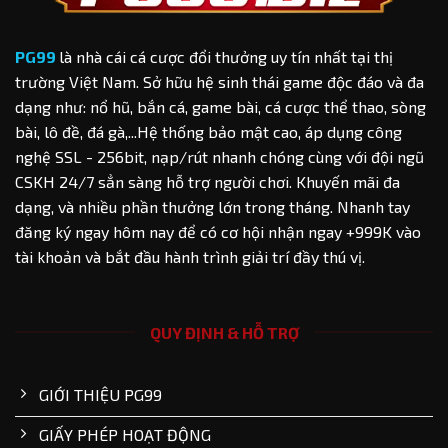
PG99
là nhà cái cá cược đổi thưởng uy tín nhất tại thị
trường Việt Nam. Sở hữu hệ sinh thái game độc đáo và đa
dạng như: nổ hũ, bắn cá, game bài, cá cược thể thao, sòng
bài, lô đề, đá gà,...Hệ thống bảo mật cao, áp dụng công
nghệ SSL - 256bit, nạp/rút nhanh chóng cùng với đội ngũ
CSKH 24/7 sẳn sàng hỗ trợ người chơi. Khuyến mãi đa
dạng, và nhiều phần thưởng lớn trong tháng. Nhanh tay
đăng ký ngay hôm nay để có cơ hội nhận ngay +999K vào
tài khoản và bắt đầu hành trình giải trí đầy thú vị.
QUY ĐỊNH & HỖ TRỢ
GIỚI THIỆU PG99
GIẤY PHÉP HOẠT ĐỘNG