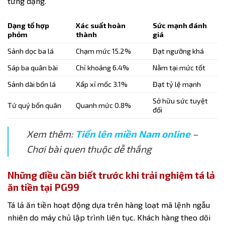
từng dạng.
Dạng tổ hợp
Xác suất hoàn
Sức mạnh đánh
phỏm
thành
giá
Sảnh dọc ba lá
Chạm mức 15.2%
Đạt ngưỡng khá
Sáp ba quân bài
Chỉ khoảng 6.4%
Nằm tại mức tốt
Sảnh dài bốn lá
Xấp xỉ mốc 3.1%
Đạt tỷ lệ mạnh
Sở hữu sức tuyệt
Tứ quý bốn quân
Quanh mức 0.8%
đối
Xem thêm:
Tiến lên miền Nam online
–
Chơi bài quen thuộc dễ thắng
Những điều cần biết trước khi trải nghiệm tá lả
ăn tiền tại PG99
Tá lả ăn tiền
hoạt động dựa trên hàng loạt mã lệnh ngẫu
nhiên do máy chủ lập trình liên tục. Khách hàng theo dõi