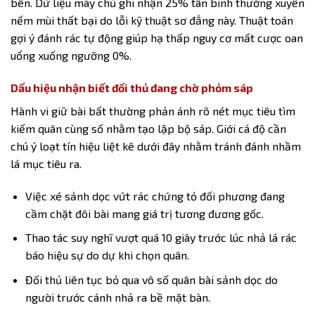
bên. Dữ liệu máy chủ ghi nhận 25% tân binh thường xuyên
nếm mùi thất bại do lỗi kỹ thuật sơ đẳng này. Thuật toán
gợi ý đánh rác tự động giúp hạ thấp nguy cơ mất cược oan
uổng xuống ngưỡng 0%.
Dấu hiệu nhận biết đối thủ đang chờ phỏm sáp
Hành vi giữ bài bất thường phản ánh rõ nét mục tiêu tìm
kiếm quân cùng số nhằm tạo lập bộ sáp. Giới cá độ cần
chú ý loạt tín hiệu liệt kê dưới đây nhằm tránh đánh nhầm
lá mục tiêu ra.
Việc xé sảnh dọc vứt rác chứng tỏ đối phương đang
cầm chặt đôi bài mang giá trị tương đương gốc.
Thao tác suy nghĩ vượt quá 10 giây trước lúc nhả lá rác
báo hiệu sự do dự khi chọn quân.
Đối thủ liên tục bỏ qua vô số quân bài sảnh dọc do
người trước cánh nhả ra bề mặt bàn.