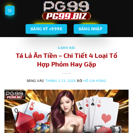
Bỏ
qua
nội
dung
ĐĂNG KÝ +999K
ĐĂNG NHẬP
GAME BÀI
Tá Lả Ăn Tiền – Chi Tiết 4 Loại Tổ
Hợp Phỏm Hay Gặp
ĐĂNG VÀO
THÁNG 3 23, 2026
BỞI
HỒ GIA HÙNG