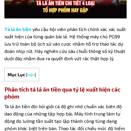
Tá lả ăn tiền
yêu cầu hội viên phân tích chính xác xác suất
xuất hiện của từng quân bài lẻ. Hệ thống máy chủ PG99
lưu trữ toàn bộ lịch sử ván cược nhằm hỗ trợ thao tác dự
đoán nhịp rút. Hãy nghiên cứu sâu chuỗi thông số kỹ thuật
dưới đây nhằm đưa ra quyết định vứt rác thật hợp lý.
Mục Lục
[
hiện
]
Phân tích tá lả ăn tiền qua tỷ lệ xuất hiện các
phỏm
Tá lả ăn tiền
đòi hỏi giới cá độ ghi nhớ chuẩn xác biên độ
dao động của những tập hợp bài. Máy tính trung tâm tự
động đo lường tần suất tạo lập thành công từng dạng
phỏm khác biệt trên bàn. Thao tác đối chiếu mức độ hiếm