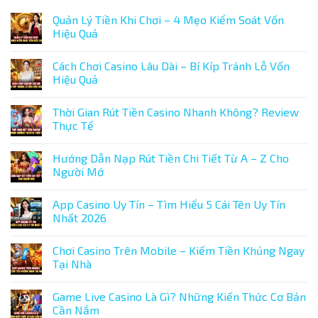
Quản Lý Tiền Khi Chơi – 4 Mẹo Kiểm Soát Vốn
Hiệu Quả
Không
có
Cách Chơi Casino Lâu Dài – Bí Kíp Tránh Lỗ Vốn
bình
luận
Hiệu Quả
ở
Quản
Không
Lý
có
Thời Gian Rút Tiền Casino Nhanh Không? Review
Tiền
bình
Khi
luận
Thực Tế
Chơi
ở
–
Cách
Không
4
Chơi
có
Hướng Dẫn Nạp Rút Tiền Chi Tiết Từ A – Z Cho
Mẹo
Casino
bình
Kiểm
Lâu
luận
Người Mớ
Soát
Dài
ở
Vốn
–
Thời
Không
Hiệu
Bí
Gian
có
App Casino Uy Tín – Tìm Hiểu 5 Cái Tên Uy Tín
Quả
Kíp
Rút
bình
Tránh
Tiền
luận
Nhất 2026
Lỗ
Casino
ở
Vốn
Nhanh
Hướng
Không
Hiệu
Không?
Dẫn
có
Chơi Casino Trên Mobile – Kiếm Tiền Khủng Ngay
Quả
Review
Nạp
bình
Thực
Rút
luận
Tại Nhà
Tế
Tiền
ở
Chi
App
Không
Tiết
Casino
có
Game Live Casino Là Gì? Những Kiến Thức Cơ Bản
Từ
Uy
bình
A
Tín
luận
Cần Nắm
–
–
ở