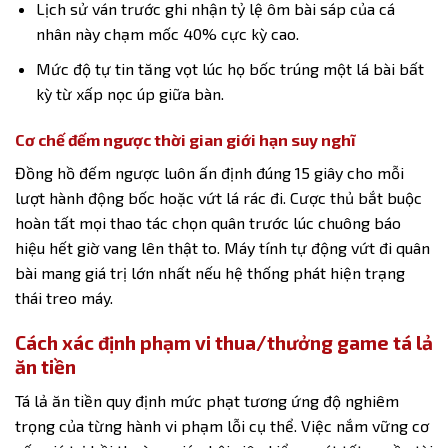
Lịch sử ván trước ghi nhận tỷ lệ ôm bài sáp của cá
nhân này chạm mốc 40% cực kỳ cao.
Mức độ tự tin tăng vọt lúc họ bốc trúng một lá bài bất
kỳ từ xấp nọc úp giữa bàn.
Cơ chế đếm ngược thời gian giới hạn suy nghĩ
Đồng hồ đếm ngược luôn ấn định đúng 15 giây cho mỗi
lượt hành động bốc hoặc vứt lá rác đi. Cược thủ bắt buộc
hoàn tất mọi thao tác chọn quân trước lúc chuông báo
hiệu hết giờ vang lên thật to. Máy tính tự động vứt đi quân
bài mang giá trị lớn nhất nếu hệ thống phát hiện trạng
thái treo máy.
Cách xác định phạm vi thua/thưởng game tá lả
ăn tiền
Tá lả ăn tiền
quy định mức phạt tương ứng độ nghiêm
trọng của từng hành vi phạm lỗi cụ thể. Việc nắm vững cơ