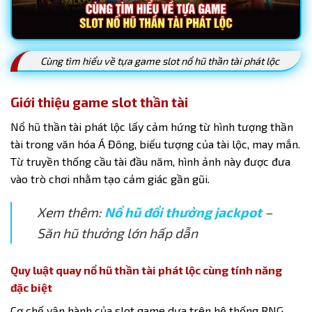
Cùng tìm hiểu về tựa game slot nổ hũ thần tài phát lộc
Giới thiệu game slot thần tài
Nổ hũ thần tài phát lộc
lấy cảm hứng từ hình tượng thần
tài trong văn hóa Á Đông, biểu tượng của tài lộc, may mắn.
Từ truyền thống cầu tài đầu năm, hình ảnh này được đưa
vào trò chơi nhằm tạo cảm giác gần gũi.
Xem thêm:
Nổ hũ đổi thưởng jackpot
–
Săn hũ thưởng lớn hấp dẫn
Quy luật quay nổ hũ thần tài phát lộc cùng tính năng
đặc biệt
Cơ chế vận hành của slot game dựa trên hệ thống RNG