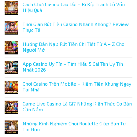
có
Cách Chơi Casino Lâu Dài – Bí Kíp Tránh Lỗ Vốn
bình
luận
Hiệu Quả
ở
Quản
Không
Lý
có
Thời Gian Rút Tiền Casino Nhanh Không? Review
Tiền
bình
Khi
luận
Thực Tế
Chơi
ở
–
Cách
Không
4
Chơi
có
Hướng Dẫn Nạp Rút Tiền Chi Tiết Từ A – Z Cho
Mẹo
Casino
bình
Kiểm
Lâu
luận
Người Mớ
Soát
Dài
ở
Vốn
–
Thời
Không
Hiệu
Bí
Gian
có
App Casino Uy Tín – Tìm Hiểu 5 Cái Tên Uy Tín
Quả
Kíp
Rút
bình
Tránh
Tiền
luận
Nhất 2026
Lỗ
Casino
ở
Vốn
Nhanh
Hướng
Không
Hiệu
Không?
Dẫn
có
Chơi Casino Trên Mobile – Kiếm Tiền Khủng Ngay
Quả
Review
Nạp
bình
Thực
Rút
luận
Tại Nhà
Tế
Tiền
ở
Chi
App
Không
Tiết
Casino
có
Game Live Casino Là Gì? Những Kiến Thức Cơ Bản
Từ
Uy
bình
A
Tín
luận
Cần Nắm
–
–
ở
Z
Tìm
Chơi
Không
Cho
Hiểu
Casino
có
Những Kinh Nghiệm Chơi Roulette Giúp Bạn Tự
Người
5
Trên
bình
Mớ
Cái
Mobile
luận
Tin Hơn
Tên
–
ở
Uy
Kiếm
Game
Không