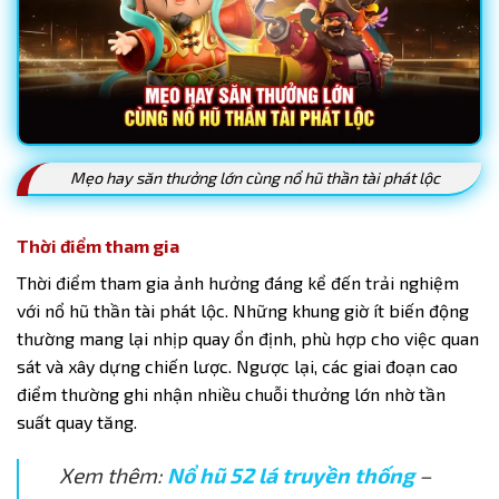
Mẹo hay săn thưởng lớn cùng nổ hũ thần tài phát lộc
Thời điểm tham gia
Thời điểm tham gia ảnh hưởng đáng kể đến trải nghiệm
với nổ hũ thần tài phát lộc. Những khung giờ ít biến động
thường mang lại nhịp quay ổn định, phù hợp cho việc quan
sát và xây dựng chiến lược. Ngược lại, các giai đoạn cao
điểm thường ghi nhận nhiều chuỗi thưởng lớn nhờ tần
suất quay tăng.
Xem thêm:
Nổ hũ 52 lá truyền thống
–