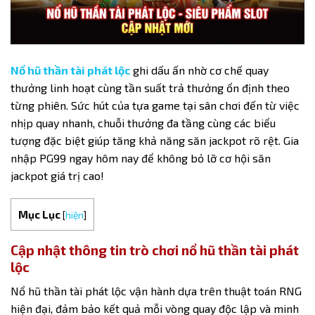
Nổ hũ thần tài phát lộc
ghi dấu ấn nhờ cơ chế quay
thưởng linh hoạt cùng tần suất trả thưởng ổn định theo
từng phiên. Sức hút của tựa game tại sân chơi đến từ việc
nhịp quay nhanh, chuỗi thưởng đa tầng cùng các biểu
tượng đặc biệt giúp tăng khả năng săn jackpot rõ rệt. Gia
nhập PG99 ngay hôm nay để không bỏ lỡ cơ hội săn
jackpot giá trị cao!
Mục Lục
[
hiện
]
Cập nhật thông tin trò chơi nổ hũ thần tài phát
lộc
Nổ hũ thần tài phát lộc
vận hành dựa trên thuật toán RNG
hiện đại, đảm bảo kết quả mỗi vòng quay độc lập và minh