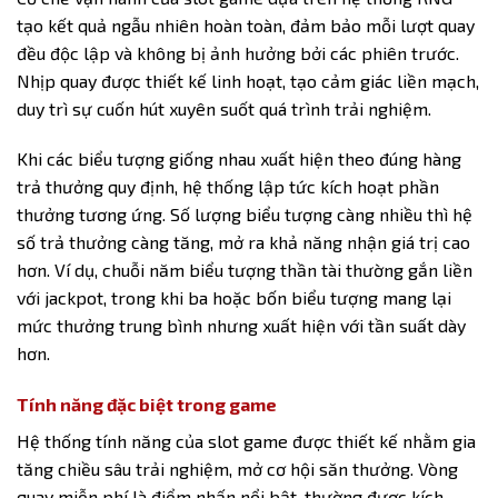
tạo kết quả ngẫu nhiên hoàn toàn, đảm bảo mỗi lượt quay
đều độc lập và không bị ảnh hưởng bởi các phiên trước.
Nhịp quay được thiết kế linh hoạt, tạo cảm giác liền mạch,
duy trì sự cuốn hút xuyên suốt quá trình trải nghiệm.
Khi các biểu tượng giống nhau xuất hiện theo đúng hàng
trả thưởng quy định, hệ thống lập tức kích hoạt phần
thưởng tương ứng. Số lượng biểu tượng càng nhiều thì hệ
số trả thưởng càng tăng, mở ra khả năng nhận giá trị cao
hơn. Ví dụ, chuỗi năm biểu tượng thần tài thường gắn liền
với jackpot, trong khi ba hoặc bốn biểu tượng mang lại
mức thưởng trung bình nhưng xuất hiện với tần suất dày
hơn.
Tính năng đặc biệt trong game
Hệ thống tính năng của slot game được thiết kế nhằm gia
tăng chiều sâu trải nghiệm, mở cơ hội săn thưởng. Vòng
quay miễn phí là điểm nhấn nổi bật, thường được kích