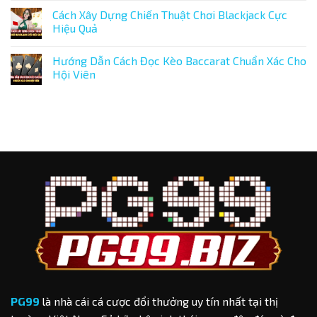
Tín
Tiền
Live
có
Cách Xây Dựng Chiến Thuật Chơi Blackjack Cực
Nhất
Khủng
Casino
bình
2026
Ngay
Là
luận
Hiệu Quả
Tại
Gì?
ở
Nhà
Những
Những
Không
Kiến
Kinh
có
Hướng Dẫn Cách Đọc Kèo Baccarat Chuẩn Xác Cho
Thức
Nghiệm
bình
Cơ
Chơi
luận
Hội Viên
Bản
Roulette
ở
Cần
Giúp
Cách
Không
Nắm
Bạn
Xây
có
Tự
Dựng
bình
Tin
Chiến
luận
Hơn
Thuật
ở
Chơi
Hướng
Blackjack
Dẫn
Cực
Cách
Hiệu
Đọc
Quả
Kèo
Baccarat
Chuẩn
Xác
Cho
Hội
Viên
PG99
là nhà cái cá cược đổi thưởng uy tín nhất tại thị