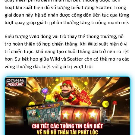
hoạt khi xuất hiện đủ số lượng biểu tượng Scatter. Trong
giai đoạn này, hệ số nhân được cộng dồn liên tục qua từng
lượt quay, giúp giá trị phần thưởng tăng trưởng mạnh mẽ.
Biểu tượng Wild đóng vai trò thay thế thông thường, hỗ
trợ hoàn thiện tổ hợp chiến thắng. Khi Wild xuất hiện ở vị
trí chiến lược, khả năng tạo chuỗi thắng dài trở nên rõ rệt
hơn. Sự kết hợp giữa Wild và Scatter còn có thể mở ra các
vòng thưởng đặc biệt với giá trị vượt trội.