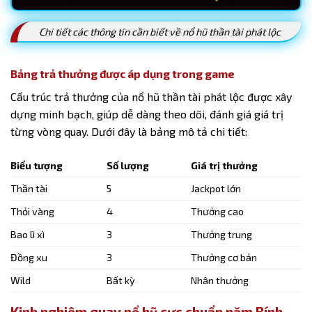
Chi tiết các thông tin cần biết về nổ hũ thần tài phát lộc
Bảng trả thưởng được áp dụng trong game
Cấu trúc trả thưởng của nổ hũ thần tài phát lộc được xây
dựng minh bạch, giúp dễ dàng theo dõi, đánh giá giá trị
từng vòng quay. Dưới đây là bảng mô tả chi tiết:
Biểu tượng
Số lượng
Giá trị thưởng
Thần tài
5
Jackpot lớn
Thỏi vàng
4
Thưởng cao
Bao lì xì
3
Thưởng trung
Đồng xu
3
Thưởng cơ bản
Wild
Bất kỳ
Nhân thưởng
Kinh nghiệm quay nổ hũ cực chuẩn năm Bính