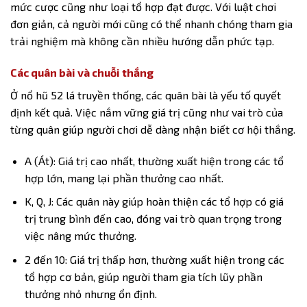
mức cược cũng như loại tổ hợp đạt được. Với luật chơi
đơn giản, cả người mới cũng có thể nhanh chóng tham gia
trải nghiệm mà không cần nhiều hướng dẫn phức tạp.
Các quân bài và chuỗi thắng
Ở
nổ hũ 52 lá truyền thống
, các quân bài là yếu tố quyết
định kết quả. Việc nắm vững giá trị cũng như vai trò của
từng quân giúp người chơi dễ dàng nhận biết cơ hội thắng.
A (Át): Giá trị cao nhất, thường xuất hiện trong các tổ
hợp lớn, mang lại phần thưởng cao nhất.
K, Q, J: Các quân này giúp hoàn thiện các tổ hợp có giá
trị trung bình đến cao, đóng vai trò quan trọng trong
việc nâng mức thưởng.
2 đến 10: Giá trị thấp hơn, thường xuất hiện trong các
tổ hợp cơ bản, giúp người tham gia tích lũy phần
thưởng nhỏ nhưng ổn định.