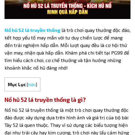
Nổ hũ 52 lá truyền thống
là trò chơi quay thưởng độc đáo,
kết hợp yếu tố may mắn với tư duy chiến lược để mang
đến trải nghiệm hấp dẫn. Mỗi lượt quay đều là cơ hội thử
vận may, nhận quà hấp dẫn. Khám phá chi tiết tại PG99 để
tìm hiểu cách chơi, cơ chế thưởng và tận hưởng những
khoảnh khắc nổ hũ đáng nhớ!
Mục Lục
[
hiện
]
Nổ hũ 52 lá truyền thống là gì?
Nổ hũ 52 lá truyền thống
là một trò chơi quay thưởng độc
đáo được xây dựng dựa trên hình ảnh và giá trị của bộ bài
Tây 52 lá quen thuộc. Thay vì sử dụng các biểu tượng hiện
đại như trái cây hay kim cương, trò chơi này lấy cảm hứng