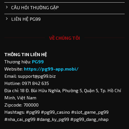
CÂU HỎI THƯỜNG GẶP
LIÊN HỆ PG99
VỀ CHÚNG TÔI
THÔNG TIN LIÊN HỆ
Thương hiệu:
PG99
Website:
https://pg99-app.mobi/
Email:
support@pg99.biz
Hotline: 0971 842 635
Địa chỉ: 18 Đ. Bùi Hữu Nghĩa, Phường 5, Quận 5, Tp. Hồ Chí
Minh, Việt Nam
Zipcode: 700000
Hashtags: #pg99 #pg99_casino #slot_game_pg99
#nha_cai_pg99 #dang_ky_pg99 #pg99_dang_nhap