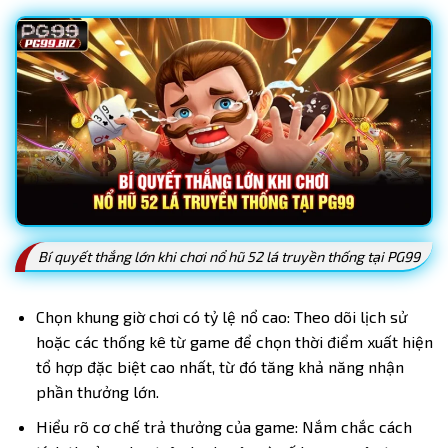
Bí quyết thắng lớn khi chơi nổ hũ 52 lá truyền thống tại PG99
Chọn khung giờ chơi có tỷ lệ nổ cao: Theo dõi lịch sử
hoặc các thống kê từ game để chọn thời điểm xuất hiện
tổ hợp đặc biệt cao nhất, từ đó tăng khả năng nhận
phần thưởng lớn.
Hiểu rõ cơ chế trả thưởng của game: Nắm chắc cách