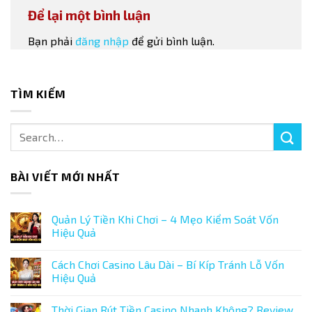
Để lại một bình luận
Bạn phải
đăng nhập
để gửi bình luận.
TÌM KIẾM
BÀI VIẾT MỚI NHẤT
Quản Lý Tiền Khi Chơi – 4 Mẹo Kiểm Soát Vốn
Hiệu Quả
Không
có
Cách Chơi Casino Lâu Dài – Bí Kíp Tránh Lỗ Vốn
bình
luận
Hiệu Quả
ở
Quản
Không
Lý
có
Thời Gian Rút Tiền Casino Nhanh Không? Review
Tiền
bình