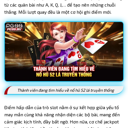
từ các quân bài như A, K, Q, J,… để tạo nên những chuỗi
thắng. Mỗi lượt quay đều là một cơ hội ghi điểm mới.
Thành viên đang tìm hiểu về nổ hũ 52 lá truyền thống
Điểm hấp dẫn của trò slot nằm ở sự kết hợp giữa yếu tố
may mắn cùng khả năng nhận diện các bộ bài, mang đến
cảm giác kịch tính, đầy bất ngờ. Hơn nữa, cơ chế jackpot