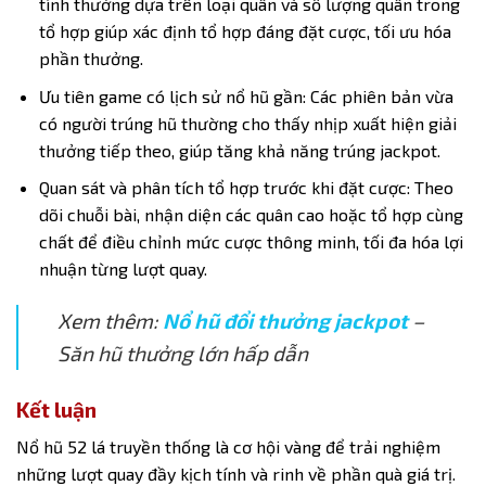
tính thưởng dựa trên loại quân và số lượng quân trong
tổ hợp giúp xác định tổ hợp đáng đặt cược, tối ưu hóa
phần thưởng.
Ưu tiên game có lịch sử nổ hũ gần: Các phiên bản vừa
có người trúng hũ thường cho thấy nhịp xuất hiện giải
thưởng tiếp theo, giúp tăng khả năng trúng jackpot.
Quan sát và phân tích tổ hợp trước khi đặt cược: Theo
dõi chuỗi bài, nhận diện các quân cao hoặc tổ hợp cùng
chất để điều chỉnh mức cược thông minh, tối đa hóa lợi
nhuận từng lượt quay.
Xem thêm:
Nổ hũ đổi thưởng jackpot
–
Săn hũ thưởng lớn hấp dẫn
Kết luận
Nổ hũ 52 lá truyền thống
là cơ hội vàng để trải nghiệm
những lượt quay đầy kịch tính và rinh về phần quà giá trị.