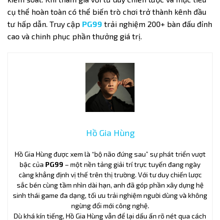
cụ thể hoàn toàn có thể biến trò chơi trở thành kênh đầu
tư hấp dẫn. Truy cập
PG99
trải nghiệm 200+ bàn đấu đỉnh
cao và chinh phục phần thưởng giá trị.
Hồ Gia Hùng
Hồ Gia Hùng được xem là “bộ não đứng sau” sự phát triển vượt
bậc của
PG99
– một nền tảng giải trí trực tuyến đang ngày
càng khẳng định vị thế trên thị trường. Với tư duy chiến lược
sắc bén cùng tầm nhìn dài hạn, anh đã góp phần xây dựng hệ
sinh thái game đa dạng, tối ưu trải nghiệm người dùng và không
ngừng đổi mới công nghệ.
Dù khá kín tiếng, Hồ Gia Hùng vẫn để lại dấu ấn rõ nét qua cách