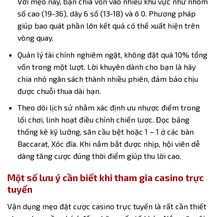
Với mẹo
này, bạn chia vốn vào nhiều khu vực như nhóm
số cao (19-36), dãy 6 số (13-18) và ô 0. Phương pháp
giúp bao quát phần lớn kết quả có thể xuất hiện trên
vòng quay.
Quản lý tài chính nghiêm ngặt, không đặt quá 10% tổng
vốn trong một lượt. Lời khuyên dành cho bạn là hãy
chia nhỏ ngân sách thành nhiều phiên, đảm bảo chịu
được chuỗi thua dài hạn.
Theo dõi lịch sử nhằm xác định ưu nhược điểm trong
lối chơi, linh hoạt điều chỉnh chiến lược. Đọc bảng
thống kê kỹ lưỡng, săn cầu bệt hoặc 1 – 1 ở các bàn
Baccarat, Xóc đĩa. Khi nắm bắt được nhịp, hội viên dễ
dàng tăng cược đúng thời điểm giúp thu lời cao.
Một số lưu ý cần biết khi tham gia casino trực
tuyến
Vận dụng mẹo đặt cược casino trực tuyến
là rất cần thiết