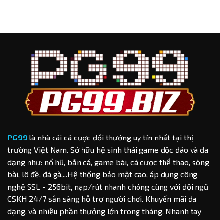
Tự
Dựng
bình
Tin
Chiến
luận
Hơn
Thuật
ở
Chơi
Hướng
Blackjack
Dẫn
Cực
Cách
Hiệu
Đọc
Quả
Kèo
Baccarat
Chuẩn
Xác
Cho
Hội
Viên
PG99
là nhà cái cá cược đổi thưởng uy tín nhất tại thị
trường Việt Nam. Sở hữu hệ sinh thái game độc đáo và đa
dạng như: nổ hũ, bắn cá, game bài, cá cược thể thao, sòng
bài, lô đề, đá gà,...Hệ thống bảo mật cao, áp dụng công
nghệ SSL - 256bit, nạp/rút nhanh chóng cùng với đội ngũ
CSKH 24/7 sẳn sàng hỗ trợ người chơi. Khuyến mãi đa
dạng, và nhiều phần thưởng lớn trong tháng. Nhanh tay