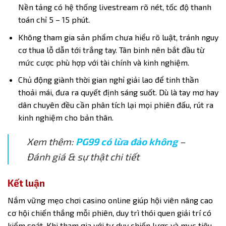
Nền tảng có hệ thống livestream rõ nét, tốc độ thanh
toán chỉ 5 – 15 phút.
Không tham gia sản phẩm chưa hiểu rõ luật, tránh nguy
cơ thua lỗ dẫn tới trắng tay. Tân binh nên bắt đầu từ
mức cược phù hợp với tài chính và kinh nghiệm.
Chủ động giành thời gian nghỉ giải lao để tinh thần
thoải mái, đưa ra quyết định sáng suốt. Dù là tay mơ hay
dân chuyên đều cần phân tích lại mọi phiên đấu, rút ra
kinh nghiệm cho bản thân.
Xem thêm:
PG99 có lừa đảo không
–
Đánh giá & sự thật chi tiết
Kết luận
Nắm vững
mẹo chơi casino online
giúp hội viên nâng cao
cơ hội chiến thắng mỗi phiên, duy trì thói quen giải trí có
kiểm soát. Khi tham gia với tư duy chiến lược và mục tiêu