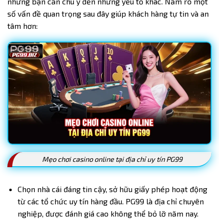
nhưng bạn cần chú ý đến những yếu tố khác. Nắm rõ một
số vấn đề quan trọng sau đây giúp khách hàng tự tin và an
tâm hơn:
Mẹo chơi casino online tại địa chỉ uy tín PG99
Chọn nhà cái đáng tin cậy, sở hữu giấy phép hoạt động
từ các tổ chức uy tín hàng đầu. PG99 là địa chỉ chuyên
nghiệp, được đánh giá cao không thể bỏ lỡ năm nay.