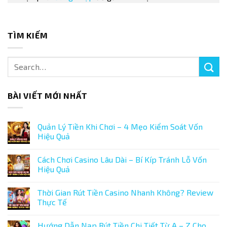
TÌM KIẾM
BÀI VIẾT MỚI NHẤT
Quản Lý Tiền Khi Chơi – 4 Mẹo Kiểm Soát Vốn
Hiệu Quả
Không
có
Cách Chơi Casino Lâu Dài – Bí Kíp Tránh Lỗ Vốn
bình
luận
Hiệu Quả
ở
Quản
Không
Lý
có
Thời Gian Rút Tiền Casino Nhanh Không? Review
Tiền
bình
Khi
luận
Thực Tế
Chơi
ở
–
Cách
Không
4
Chơi
có
Hướng Dẫn Nạp Rút Tiền Chi Tiết Từ A – Z Cho
Mẹo
Casino
bình