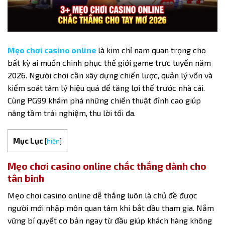
Mẹo chơi casino online
là kim chỉ nam quan trọng cho
bất kỳ ai muốn chinh phục thế giới game trực tuyến năm
2026. Người chơi cần xây dựng chiến lược, quản lý vốn và
kiểm soát tâm lý hiệu quả để tăng lợi thế trước nhà cái.
Cùng PG99 khám phá những chiến thuật đỉnh cao giúp
nâng tầm trải nghiệm, thu lời tối đa.
Mục Lục
[
hiện
]
Mẹo chơi casino online chắc thắng dành cho
tân binh
Mẹo chơi casino online
dễ thắng luôn là chủ đề được
người mới nhập môn quan tâm khi bắt đầu tham gia. Nắm
vững bí quyết cơ bản ngay từ đầu giúp khách hàng không