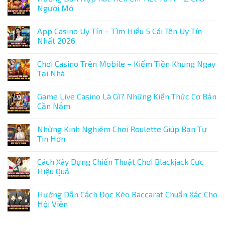
Kiểm
Lâu
luận
Người Mớ
Soát
Dài
ở
Vốn
–
Thời
Không
Hiệu
Bí
Gian
có
App Casino Uy Tín – Tìm Hiểu 5 Cái Tên Uy Tín
Quả
Kíp
Rút
bình
Tránh
Tiền
luận
Nhất 2026
Lỗ
Casino
ở
Vốn
Nhanh
Hướng
Không
Hiệu
Không?
Dẫn
có
Chơi Casino Trên Mobile – Kiếm Tiền Khủng Ngay
Quả
Review
Nạp
bình
Thực
Rút
luận
Tại Nhà
Tế
Tiền
ở
Chi
App
Không
Tiết
Casino
có
Game Live Casino Là Gì? Những Kiến Thức Cơ Bản
Từ
Uy
bình
A
Tín
luận
Cần Nắm
–
–
ở
Z
Tìm
Chơi
Không
Cho
Hiểu
Casino
có
Những Kinh Nghiệm Chơi Roulette Giúp Bạn Tự
Người
5
Trên
bình
Mớ
Cái
Mobile
luận
Tin Hơn
Tên
–
ở
Uy
Kiếm
Game
Không
Tín
Tiền
Live
có
Cách Xây Dựng Chiến Thuật Chơi Blackjack Cực
Nhất
Khủng
Casino
bình
2026
Ngay
Là
luận
Hiệu Quả
Tại
Gì?
ở
Nhà
Những
Những
Không
Kiến
Kinh
có
Hướng Dẫn Cách Đọc Kèo Baccarat Chuẩn Xác Cho
Thức
Nghiệm
bình
Cơ
Chơi
luận
Hội Viên
Bản
Roulette
ở
Cần
Giúp
Cách
Không
Nắm
Bạn
Xây
có