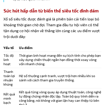
Sức hút hấp dẫn từ biến thể siêu tốc đình đám
Xổ số siêu tốc được đánh giá là phiên bản cải tiến loại bỏ
khoảng thời gian chờ đợi. Tham gia đầu tư hội viên có thể
tận dụng cơ hội nhận về thắng lớn cùng các ưu điểm vượt
trội dưới đây:
Yếu tố
Ưu điểm
Tốc độ
Thời gian linh hoạt mang đến sự kịch tính cho phép bạn
linh
xây dựng chiến thuật ngắn hạn đồng thời xoay vòng
hoạt
vốn nhanh chóng.
Thanh
toán lợi
Hệ số thưởng cạnh tranh, vượt trội hơn nhiều khi so
nhuận
sánh với cách tham gia truyền thống.
khủng
Kết quả từng vòng quay áp dụng thuật toán, công nghệ
Kết quả
tự động chứng nhận độc lập. Toàn bộ quy trình diễn ra
minh
công bằng, nói không với gian lận hay can thiệp từ bên
bạch
thứ 3.