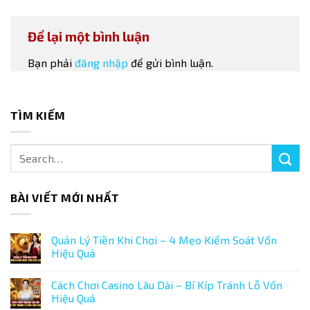
Để lại một bình luận
Bạn phải
đăng nhập
để gửi bình luận.
TÌM KIẾM
BÀI VIẾT MỚI NHẤT
Quản Lý Tiền Khi Chơi – 4 Mẹo Kiểm Soát Vốn
Hiệu Quả
Không
có
Cách Chơi Casino Lâu Dài – Bí Kíp Tránh Lỗ Vốn
bình
luận
Hiệu Quả
ở