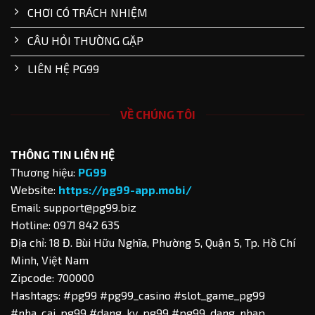
CHƠI CÓ TRÁCH NHIỆM
CÂU HỎI THƯỜNG GẶP
LIÊN HỆ PG99
VỀ CHÚNG TÔI
THÔNG TIN LIÊN HỆ
Thương hiệu:
PG99
Website:
https://pg99-app.mobi/
Email:
support@pg99.biz
Hotline: 0971 842 635
Địa chỉ: 18 Đ. Bùi Hữu Nghĩa, Phường 5, Quận 5, Tp. Hồ Chí
Minh, Việt Nam
Zipcode: 700000
Hashtags: #pg99 #pg99_casino #slot_game_pg99
#nha_cai_pg99 #dang_ky_pg99 #pg99_dang_nhap