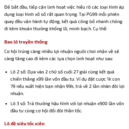
Để bắt đầu, tiếp cận linh hoạt việc hiểu rõ các loại hình áp
dụng loại hình xổ số rất quan trọng. Tại PG99 mỗi phiên
quay đều vận hành tự động, kết quả công bố nhanh chóng
đi kèm khoản thưởng khổng lồ, minh bạch. Cụ thể:
Bao lô truyền thống
Cơ hội trúng càng nhiều lợi nhuận người chơi nhận về sẽ
càng tăng cao đi kèm các lựa chọn linh hoạt như sau:
Lô 2 số: Dựa vào 2 chữ số cuối 27 giải cùng kết quả
chiến thắng x99 lần vốn đầu tư. Ví dụ đặt cược 1k con
79 nếu xuất hiện bạn nhận 99k, trả về 2 lần nhân đôi lợi
nhuận.
Lô 3 số: Trả thưởng hậu hĩnh với lợi nhuận x900 lần vốn
đầu tư cùng cơ hội đổi đời thần tốc.
Lô đề siêu tốc xiên