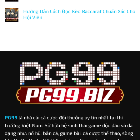
Nhà
Những
Những
Không
Kiến
Kinh
có
Hướng Dẫn Cách Đọc Kèo Baccarat Chuẩn Xác Cho
Thức
Nghiệm
bình
Cơ
Chơi
luận
Hội Viên
Bản
Roulette
ở
Cần
Giúp
Cách
Không
Nắm
Bạn
Xây
có
Tự
Dựng
bình
Tin
Chiến
luận
Hơn
Thuật
ở
Chơi
Hướng
Blackjack
Dẫn
Cực
Cách
Hiệu
Đọc
Quả
Kèo
Baccarat
Chuẩn
Xác
Cho
Hội
Viên
PG99
là nhà cái cá cược đổi thưởng uy tín nhất tại thị
trường Việt Nam. Sở hữu hệ sinh thái game độc đáo và đa
dạng như: nổ hũ, bắn cá, game bài, cá cược thể thao, sòng