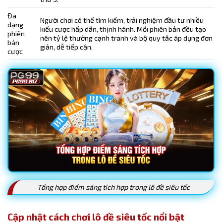
Đa
Người chơi có thể tìm kiếm, trải nghiệm đầu tư nhiều
dạng
kiểu cược hấp dẫn, thịnh hành. Mỗi phiên bản đều tạo
phiên
nên tỷ lệ thưởng cạnh tranh và bộ quy tắc áp dụng đơn
bản
giản, dễ tiếp cận.
cược
Tổng hợp điểm sáng tích hợp trong lô đề siêu tốc
Cập nhật cách chơi lô đề siêu tốc nổi bật