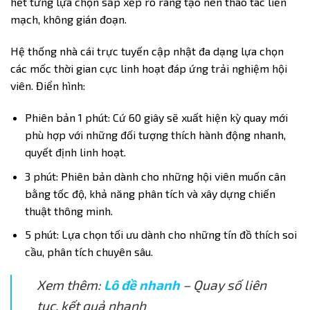
hết từng lựa chọn sắp xếp rõ ràng tạo nên thao tác liền
mạch, không gián đoạn.
Hệ thống nhà cái trực tuyến cập nhật đa dạng lựa chọn
các mốc thời gian cực linh hoạt đáp ứng trải nghiệm hội
viên. Điển hình:
Phiên bản 1 phút: Cứ 60 giây sẽ xuất hiện kỳ quay mới
phù hợp với những đối tượng thích hành động nhanh,
quyết định linh hoạt.
3 phút: Phiên bản dành cho những hội viên muốn cân
bằng tốc độ, khả năng phân tích và xây dựng chiến
thuật thông minh.
5 phút: Lựa chọn tối ưu dành cho những tín đồ thích soi
cầu, phân tích chuyên sâu.
Xem thêm:
Lô đề nhanh
– Quay số liên
tục, kết quả nhanh