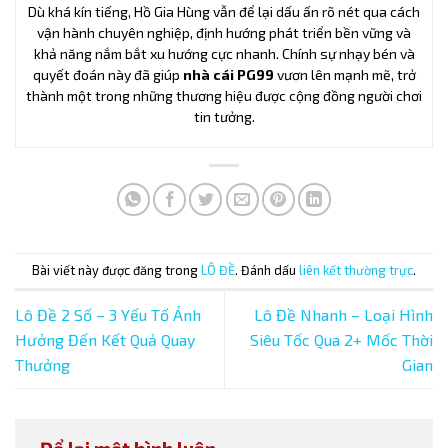
Dù khá kín tiếng, Hồ Gia Hùng vẫn để lại dấu ấn rõ nét qua cách
vận hành chuyên nghiệp, định hướng phát triển bền vững và
khả năng nắm bắt xu hướng cực nhanh. Chính sự nhạy bén và
quyết đoán này đã giúp
nhà cái PG99
vươn lên mạnh mẽ, trở
thành một trong những thương hiệu được cộng đồng người chơi
tin tưởng.
Bài viết này được đăng trong
LÔ ĐỀ
. Đánh dấu
liên kết thường trực
.
Lô Đề 2 Số – 3 Yếu Tố Ảnh
Lô Đề Nhanh – Loại Hình
Hưởng Đến Kết Quả Quay
Siêu Tốc Qua 2+ Mốc Thời
Thưởng
Gian