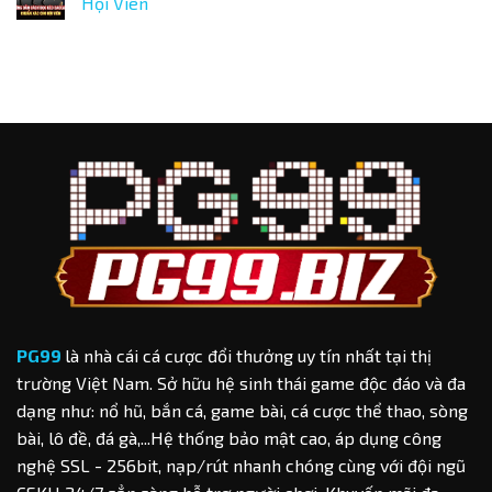
Hội Viên
Bản
Roulette
ở
Cần
Giúp
Cách
Không
Nắm
Bạn
Xây
có
Tự
Dựng
bình
Tin
Chiến
luận
Hơn
Thuật
ở
Chơi
Hướng
Blackjack
Dẫn
Cực
Cách
Hiệu
Đọc
Quả
Kèo
Baccarat
Chuẩn
Xác
Cho
Hội
Viên
PG99
là nhà cái cá cược đổi thưởng uy tín nhất tại thị
trường Việt Nam. Sở hữu hệ sinh thái game độc đáo và đa
dạng như: nổ hũ, bắn cá, game bài, cá cược thể thao, sòng
bài, lô đề, đá gà,...Hệ thống bảo mật cao, áp dụng công
nghệ SSL - 256bit, nạp/rút nhanh chóng cùng với đội ngũ