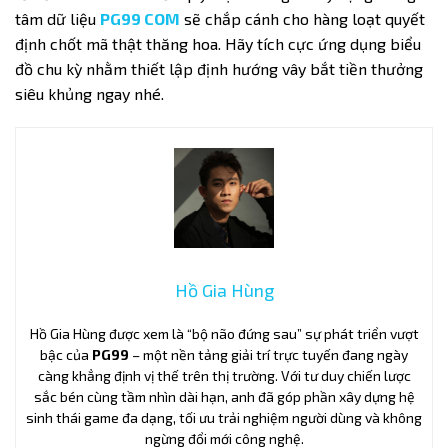
tâm dữ liệu
PG99 COM
sẽ chắp cánh cho hàng loạt quyết
định chốt mã thật thăng hoa. Hãy tích cực ứng dụng biểu
đồ chu kỳ nhằm thiết lập định hướng vây bắt tiền thưởng
siêu khủng ngay nhé.
Hồ Gia Hùng
Hồ Gia Hùng được xem là “bộ não đứng sau” sự phát triển vượt
bậc của
PG99
– một nền tảng giải trí trực tuyến đang ngày
càng khẳng định vị thế trên thị trường. Với tư duy chiến lược
sắc bén cùng tầm nhìn dài hạn, anh đã góp phần xây dựng hệ
sinh thái game đa dạng, tối ưu trải nghiệm người dùng và không
ngừng đổi mới công nghệ.