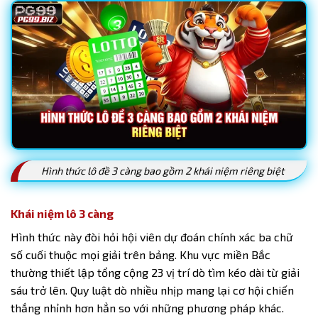
Hình thức lô đề 3 càng bao gồm 2 khái niệm riêng biệt
Khái niệm lô 3 càng
Hình thức này đòi hỏi hội viên dự đoán chính xác ba chữ
số cuối thuộc mọi giải trên bảng. Khu vực miền Bắc
thường thiết lập tổng cộng 23 vị trí dò tìm kéo dài từ giải
sáu trở lên. Quy luật dò nhiều nhịp mang lại cơ hội chiến
thắng nhỉnh hơn hẳn so với những phương pháp khác.