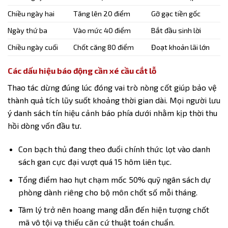
Chiều ngày hai
Tăng lên 20 điểm
Gỡ gạc tiền gốc
Ngày thứ ba
Vào mức 40 điểm
Bắt đầu sinh lời
Chiều ngày cuối
Chốt căng 80 điểm
Đoạt khoản lãi lớn
Các dấu hiệu báo động cần xé cầu cắt lỗ
Thao tác dừng đúng lúc đóng vai trò nòng cốt giúp bảo vệ
thành quả tích lũy suốt khoảng thời gian dài. Mọi người lưu
ý danh sách tín hiệu cảnh báo phía dưới nhằm kịp thời thu
hồi dòng vốn đầu tư.
Con bạch thủ đang theo đuổi chính thức lọt vào danh
sách gan cực đại vượt quá 15 hôm liên tục.
Tổng điểm hao hụt chạm mốc 50% quỹ ngân sách dự
phòng dành riêng cho bộ môn chốt số mỗi tháng.
Tâm lý trở nên hoang mang dẫn đến hiện tượng chốt
mã vô tội vạ thiếu căn cứ thuật toán chuẩn.