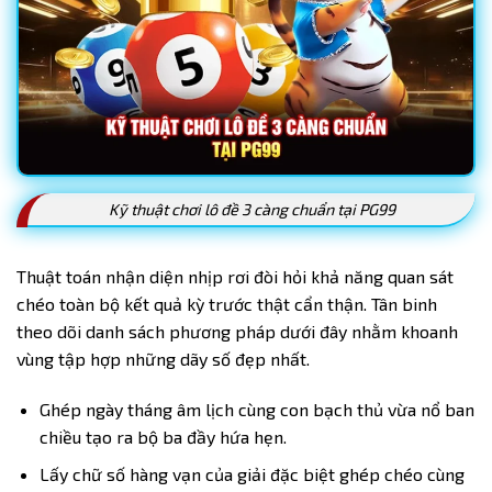
Kỹ thuật chơi lô đề 3 càng chuẩn tại PG99
Thuật toán nhận diện nhịp rơi đòi hỏi khả năng quan sát
chéo toàn bộ kết quả kỳ trước thật cẩn thận. Tân binh
theo dõi danh sách phương pháp dưới đây nhằm khoanh
vùng tập hợp những dãy số đẹp nhất.
Ghép ngày tháng âm lịch cùng con bạch thủ vừa nổ ban
chiều tạo ra bộ ba đầy hứa hẹn.
Lấy chữ số hàng vạn của giải đặc biệt ghép chéo cùng