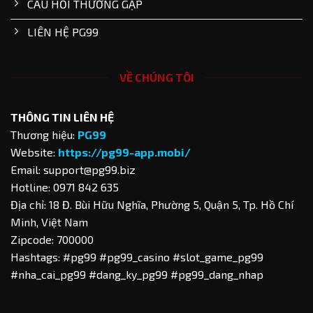
CÂU HỎI THƯỜNG GẶP
LIÊN HỆ PG99
VỀ CHÚNG TÔI
THÔNG TIN LIÊN HỆ
Thương hiệu:
PG99
Website:
https://pg99-app.mobi/
Email:
support@pg99.biz
Hotline: 0971 842 635
Địa chỉ: 18 Đ. Bùi Hữu Nghĩa, Phường 5, Quận 5, Tp. Hồ Chí
Minh, Việt Nam
Zipcode: 700000
Hashtags: #pg99 #pg99_casino #slot_game_pg99
#nha_cai_pg99 #dang_ky_pg99 #pg99_dang_nhap