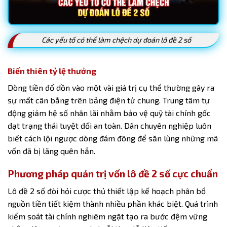
Các yếu tố có thể làm chệch dự đoán lô đề 2 số
Biến thiên tỷ lệ thưởng
Dòng tiền đổ dồn vào một vài giá trị cụ thể thường gây ra
sự mất cân bằng trên bảng điện tử chung. Trung tâm tự
động giảm hệ số nhân lãi nhằm bảo vệ quỹ tài chính gốc
đạt trạng thái tuyệt đối an toàn. Dân chuyên nghiệp luôn
biết cách lội ngược dòng đám đông để săn lùng những mã
vốn đã bị lãng quên hẳn.
Phương pháp quản trị vốn lô đề 2 số cực chuẩn
Lô đề 2 số
đòi hỏi cược thủ thiết lập kế hoạch phân bổ
nguồn tiền tiết kiệm thành nhiều phần khác biệt. Quá trình
kiểm soát tài chính nghiêm ngặt tạo ra bước đệm vững