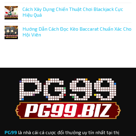
Uy
Kiếm
Game
Không
Tín
Tiền
Live
có
Cách Xây Dựng Chiến Thuật Chơi Blackjack Cực
Nhất
Khủng
Casino
bình
2026
Ngay
Là
luận
Hiệu Quả
Tại
Gì?
ở
Nhà
Những
Những
Không
Kiến
Kinh
có
Hướng Dẫn Cách Đọc Kèo Baccarat Chuẩn Xác Cho
Thức
Nghiệm
bình
Cơ
Chơi
luận
Hội Viên
Bản
Roulette
ở
Cần
Giúp
Cách
Không
Nắm
Bạn
Xây
có
Tự
Dựng
bình
Tin
Chiến
luận
Hơn
Thuật
ở
Chơi
Hướng
Blackjack
Dẫn
Cực
Cách
Hiệu
Đọc
Quả
Kèo
Baccarat
Chuẩn
Xác
Cho
Hội
Viên
PG99
là nhà cái cá cược đổi thưởng uy tín nhất tại thị