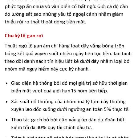
phức tạp ẩn chứa vô vàn biến cố bất ngờ. Giới cá độ cần
đo lường sát sao những yếu tố ngoại cảnh nhằm giảm
thiểu rủi ro thất thoát dòng tiền mặt.
Chu kỳ lô gan rơi
Thuật ngữ lô gan ám chỉ hàng loạt dãy vắng bóng trên
bảng kết quả xuyên suốt nhiều ngày liên tục liền. Tân binh
theo dõi danh sách tín hiệu liệt kê dưới đây nhằm loại bỏ
nhóm mã nguy hiểm này cực kỳ nhanh.
Giao diện hệ thống bôi đỏ mọi giá trị sở hữu thời gian
biến mất vượt quá giới hạn 15 hôm liên tiếp.
Xác suất nổ thưởng của nhóm mã lỳ lợm này thường
xuyên lao dốc xuống dưới ngưỡng an toàn 5% thực tế.
Thao tác gạch bỏ bớt cặp xấu giúp dân dự đoán tiết
kiệm tối đa 30% quỹ tài chính đầu tư.
Trí tuệ nhân tạo sẽ cảnh báo ngay lập tức lúc cá nhân