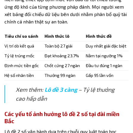
ứng độ khó của từng phương pháp đánh. Mọi người xem
xét bảng đối chiếu dữ liệu bên dưới nhằm phân bổ quỹ tài
chính cá nhân thật sự an toàn.
Tiêu chí so sánh
Hình thức lô
Hình thức đề
Vị trí dò kết quả
Toàn bộ 27 giải
Duy nhất giải đặc biệt
Tỷ lệ trúng mốc
Đạt khoảng 23.7%
Nằm tại ngưỡng 1%
Định mức tiền gốc
Chốt cứng 27 ngàn
Đầu tư đúng 1 ngàn
Hệ số nhân tiền
Thưởng 99 ngàn
Gấp 95 lần vốn
Xem thêm:
Lô đề 3 càng
– Tỷ lệ thưởng
cao hấp dẫn
Các yếu tố ảnh hưởng lô đề 2 số tại đài miền
Bắc
Lô đề 2 số
vận hành dựa trên chuỗi quy luật toán học