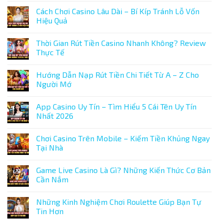
có
Cách Chơi Casino Lâu Dài – Bí Kíp Tránh Lỗ Vốn
bình
luận
Hiệu Quả
ở
Quản
Không
Lý
có
Thời Gian Rút Tiền Casino Nhanh Không? Review
Tiền
bình
Khi
luận
Thực Tế
Chơi
ở
–
Cách
Không
4
Chơi
có
Hướng Dẫn Nạp Rút Tiền Chi Tiết Từ A – Z Cho
Mẹo
Casino
bình
Kiểm
Lâu
luận
Người Mớ
Soát
Dài
ở
Vốn
–
Thời
Không
Hiệu
Bí
Gian
có
App Casino Uy Tín – Tìm Hiểu 5 Cái Tên Uy Tín
Quả
Kíp
Rút
bình
Tránh
Tiền
luận
Nhất 2026
Lỗ
Casino
ở
Vốn
Nhanh
Hướng
Không
Hiệu
Không?
Dẫn
có
Chơi Casino Trên Mobile – Kiếm Tiền Khủng Ngay
Quả
Review
Nạp
bình
Thực
Rút
luận
Tại Nhà
Tế
Tiền
ở
Chi
App
Không
Tiết
Casino
có
Game Live Casino Là Gì? Những Kiến Thức Cơ Bản
Từ
Uy
bình
A
Tín
luận
Cần Nắm
–
–
ở
Z
Tìm
Chơi
Không
Cho
Hiểu
Casino
có
Những Kinh Nghiệm Chơi Roulette Giúp Bạn Tự
Người
5
Trên
bình
Mớ
Cái
Mobile
luận
Tin Hơn
Tên
–
ở