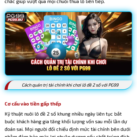
chắc giúp vượt qua mọi chuỗi thua lỗ liên tiếp.
Cách quản trị tài chính khi chơi lô đề 2 số với PG99
Cơ cấu vào tiền gấp thếp
Kỹ thuật nuôi lô đề 2 số khung nhiều ngày liên tục bắt
buộc khách hàng gia tăng khối lượng vốn sau mỗi lần dự
đoán sai. Mọi người đối chiếu định mức tài chính bên dưới
nhằm đảm bảo mức lợi nhuận dương nếu chốt trúng đích