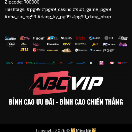
Zipcode: 700000
Hashtags: #pg99 #pg99_casino #slot_game_pg99
#nha_cai_pg99 #dang_ky_pg99 #pg99_dang_nhap
Copyright 2026 ©
Mèo Nè