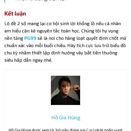
Kết luận
Lô đề 2 số
mang lại cơ hội sinh lời khổng lồ nếu cá nhân
am hiểu cặn kẽ nguyên tắc toán học. Chúng tôi hy vọng
nền tảng
PG99
sẽ là nơi cho hàng loạt quyết định chốt mã
chuẩn xác vào mỗi buổi chiều. Hãy tích cực lưu trữ biểu đồ
chu kỳ nhằm thiết lập định hướng vây bắt tiền thưởng
siêu hấp dẫn ngay nhé.
Hồ Gia Hùng
Hồ Gia Hùng được xem là “bộ não đứng sau” sự phát triển vượt