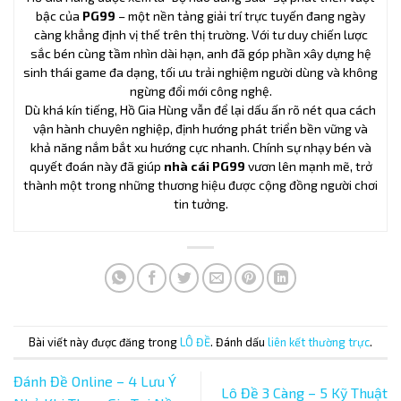
bậc của
PG99
– một nền tảng giải trí trực tuyến đang ngày
càng khẳng định vị thế trên thị trường. Với tư duy chiến lược
sắc bén cùng tầm nhìn dài hạn, anh đã góp phần xây dựng hệ
sinh thái game đa dạng, tối ưu trải nghiệm người dùng và không
ngừng đổi mới công nghệ.
Dù khá kín tiếng, Hồ Gia Hùng vẫn để lại dấu ấn rõ nét qua cách
vận hành chuyên nghiệp, định hướng phát triển bền vững và
khả năng nắm bắt xu hướng cực nhanh. Chính sự nhạy bén và
quyết đoán này đã giúp
nhà cái PG99
vươn lên mạnh mẽ, trở
thành một trong những thương hiệu được cộng đồng người chơi
tin tưởng.
Bài viết này được đăng trong
LÔ ĐỀ
. Đánh dấu
liên kết thường trực
.
Đánh Đề Online – 4 Lưu Ý
Lô Đề 3 Càng – 5 Kỹ Thuật