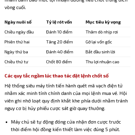
vòng cuối.
Ngày nuôi số
Tỷ lệ rót vốn
Mục tiêu kỳ vọng
Chiều ngày đầu
Đánh 10 điểm
Thăm dò nhịp rơi
Phiên thứ hai
Tăng 20 điểm
Gỡ lại vốn gốc
Ngày thứ ba
Đánh 40 điểm
Bắt đầu sinh lời
Chiều thứ tư
Chốt 80 điểm
Thu lợi nhuận cao
Các quy tắc ngầm lúc thao tác đặt lệnh chốt số
Hệ thống siêu máy tính tiến hành quét mã vạch điện tử
nhằm xác minh tính chính danh của mọi lệnh mua vé. Hội
viên ghi nhớ loạt quy định khắt khe phía dưới nhằm tránh
nguy cơ bị hủy phiếu cược sát giờ quay thưởng.
Máy chủ sẽ tự động đóng cửa nhận đơn cược trước
thời điểm hội đồng kiến thiết làm việc đúng 5 phút.