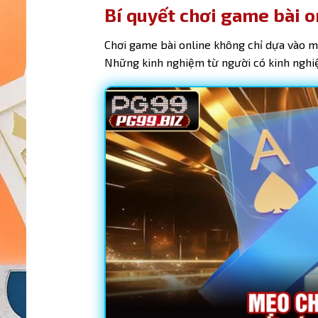
Bí quyết chơi game bài o
Chơi game bài online không chỉ dựa vào m
Những kinh nghiệm từ người có kinh nghiệm