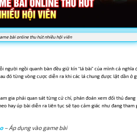
me bài online thu hút nhiều hội viên
ỗi người ngồi quanh bàn đều giữ kín “lá bài” của mình cả nghĩa 
sau đó từng vòng cược diễn ra khi các lá chung được lật dần ở g
ham gia phải quan sát từng cử chỉ, phán đoán xem đối thủ đang
heo hay úp bài diễn ra liên tục sẽ tạo cảm giác như đang tham 
no
– Áp dụng vào game bài