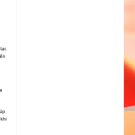
lại.
đến
a
iúp
khi