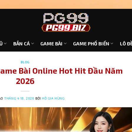
Ũ
BẮN CÁ
GAME BÀI
GAME PHỔ BIẾN
LÔ Đ
BLOG
me Bài Online Hot Hit Đầu Năm
2026
ÀO
THÁNG 4 18, 2026
BỞI
HỒ GIA HÙNG