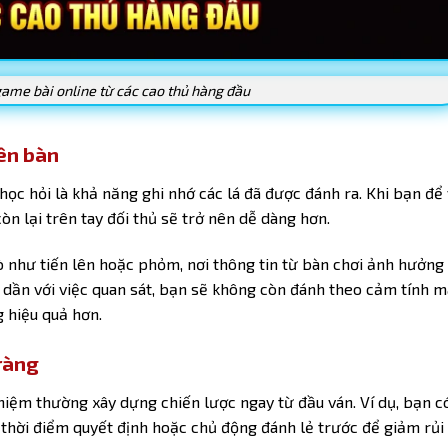
ame bài online từ các cao thủ hàng đầu
rên bàn
c hỏi là khả năng ghi nhớ các lá đã được đánh ra. Khi bạn để 
òn lại trên tay đối thủ sẽ trở nên dễ dàng hơn.
rò như tiến lên hoặc phỏm, nơi thông tin từ bàn chơi ảnh hưởng
n dần với việc quan sát, bạn sẽ không còn đánh theo cảm tính m
g hiệu quả hơn.
 ràng
hiệm thường xây dựng chiến lược ngay từ đầu ván. Ví dụ, bạn c
 thời điểm quyết định hoặc chủ động đánh lẻ trước để giảm rủi