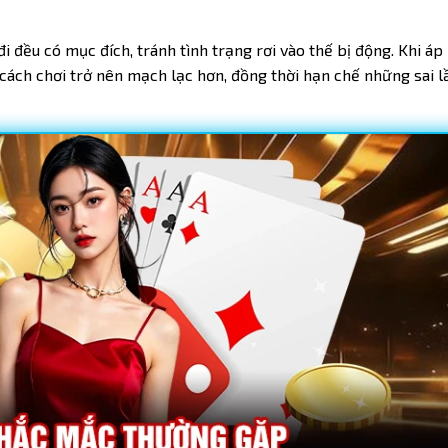
i đều có mục đích, tránh tình trạng rơi vào thế bị động. Khi áp
cách chơi trở nên mạch lạc hơn, đồng thời hạn chế những sai 