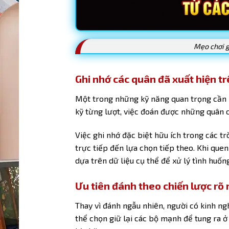
Mẹo chơi g
Ghi nhớ các quân đã xuất hiện t
Một trong những kỹ năng quan trọng cần họ
kỹ từng lượt, việc đoán được những quân c
Việc ghi nhớ đặc biệt hữu ích trong các t
trực tiếp đến lựa chọn tiếp theo. Khi que
dựa trên dữ liệu cụ thể để xử lý tình huốn
Ưu tiên đánh theo chiến lược rõ
Thay vì đánh ngẫu nhiên, người có kinh ng
thể chọn giữ lại các bộ mạnh để tung ra ở