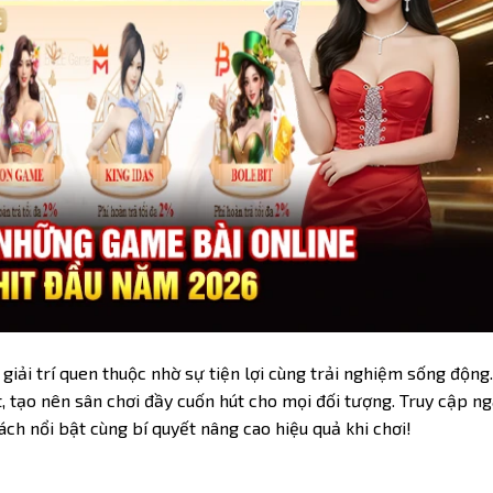
giải trí quen thuộc nhờ sự tiện lợi cùng trải nghiệm sống động.
, tạo nên sân chơi đầy cuốn hút cho mọi đối tượng. Truy cập n
h nổi bật cùng bí quyết nâng cao hiệu quả khi chơi!