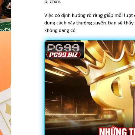
bị chặn.
Việc có định hướng rõ ràng giúp mỗi lượt đ
dụng cách này thường xuyên, bạn sẽ thấy 
không đáng có.