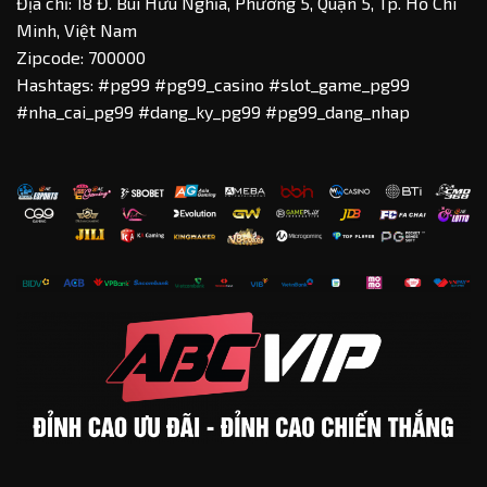
Địa chỉ: 18 Đ. Bùi Hữu Nghĩa, Phường 5, Quận 5, Tp. Hồ Chí
Minh, Việt Nam
Zipcode: 700000
Hashtags: #pg99 #pg99_casino #slot_game_pg99
#nha_cai_pg99 #dang_ky_pg99 #pg99_dang_nhap