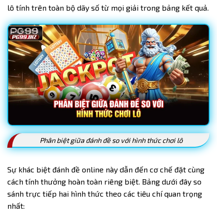
lô tính trên toàn bộ dãy số từ mọi giải trong bảng kết quả.
Phân biệt giữa đánh đề so với hình thức chơi lô
Sự khác biệt đánh đề online này dẫn đến cơ chế đặt cùng
cách tính thưởng hoàn toàn riêng biệt. Bảng dưới đây so
sánh trực tiếp hai hình thức theo các tiêu chí quan trọng
nhất: