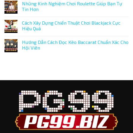
Những Kinh Nghiệm Chơi Roulette Giúp Bạn Tự
Người
5
Trên
bình
Mớ
Cái
Mobile
luận
Tin Hơn
Tên
–
ở
Uy
Kiếm
Game
Không
Tín
Tiền
Live
có
Cách Xây Dựng Chiến Thuật Chơi Blackjack Cực
Nhất
Khủng
Casino
bình
2026
Ngay
Là
luận
Hiệu Quả
Tại
Gì?
ở
Nhà
Những
Những
Không
Kiến
Kinh
có
Hướng Dẫn Cách Đọc Kèo Baccarat Chuẩn Xác Cho
Thức
Nghiệm
bình
Cơ
Chơi
luận
Hội Viên
Bản
Roulette
ở
Cần
Giúp
Cách
Không
Nắm
Bạn
Xây
có
Tự
Dựng
bình
Tin
Chiến
luận
Hơn
Thuật
ở
Chơi
Hướng
Blackjack
Dẫn
Cực
Cách
Hiệu
Đọc
Quả
Kèo
Baccarat
Chuẩn
Xác
Cho
Hội
Viên