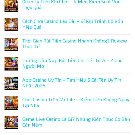
Quản Lý Tiền Khi Chơi – 4 Mẹo Kiểm Soát Vốn
Hiệu Quả
Không
có
Cách Chơi Casino Lâu Dài – Bí Kíp Tránh Lỗ Vốn
bình
luận
Hiệu Quả
ở
Quản
Không
Lý
có
Thời Gian Rút Tiền Casino Nhanh Không? Review
Tiền
bình
Khi
luận
Thực Tế
Chơi
ở
–
Cách
Không
4
Chơi
có
Hướng Dẫn Nạp Rút Tiền Chi Tiết Từ A – Z Cho
Mẹo
Casino
bình
Kiểm
Lâu
luận
Người Mớ
Soát
Dài
ở
Vốn
–
Thời
Không
Hiệu
Bí
Gian
có
App Casino Uy Tín – Tìm Hiểu 5 Cái Tên Uy Tín
Quả
Kíp
Rút
bình
Tránh
Tiền
luận
Nhất 2026
Lỗ
Casino
ở
Vốn
Nhanh
Hướng
Không
Hiệu
Không?
Dẫn
có
Chơi Casino Trên Mobile – Kiếm Tiền Khủng Ngay
Quả
Review
Nạp
bình
Thực
Rút
luận
Tại Nhà
Tế
Tiền
ở
Chi
App
Không
Tiết
Casino
có
Game Live Casino Là Gì? Những Kiến Thức Cơ Bản
Từ
Uy
bình
A
Tín
luận
Cần Nắm
–
–
ở
Z
Tìm
Chơi
Không
Cho
Hiểu
Casino
có