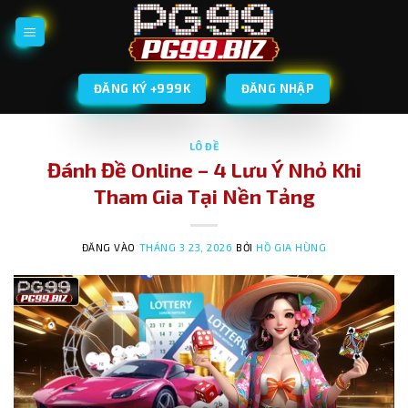
Bỏ
qua
nội
dung
ĐĂNG KÝ +999K
ĐĂNG NHẬP
LÔ ĐỀ
Đánh Đề Online – 4 Lưu Ý Nhỏ Khi
Tham Gia Tại Nền Tảng
ĐĂNG VÀO
THÁNG 3 23, 2026
BỞI
HỒ GIA HÙNG