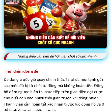
Những điều cần biết để hội viên chốt số cực nhanh
Thời điểm đóng đề
Đề đóng trước giờ quay chính thức 15 phút, mọi lệnh gửi
sau mốc đó bị từ chối tự động mà không hoàn tiền. Đồng
hồ đếm ngược hiển thị trực tiếp trên giao diện đặt cược,
cho biết còn bao nhiêu thời gian trước khi đóng phiên.
Thành viên cần hoàn tất xác nhận trước lúc đồng hồ về 0
để lệnh được ghi nhận hợp lệ.