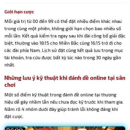
Giới hạn cược
Mỗi giá trị từ 00 đến 99 có thể đặt nhiều điểm khác nhau
trong cùng một phiên, không giới hạn chọn bao nhiêu số
mỗi lần. Kết quả kiểm tra ngay sau khi đài công bố giải đặc
biệt, thường vào 18:15 cho Miền Bắc cùng 16:15 trở đi cho
các đài phía Nam. Lịch sử đặt cùng kết quả lưu trong mục
tài khoản, tra cứu được bất kỳ lúc nào trong 30 ngày gần
nhất.
Những lưu ý kỹ thuật khi đánh đề online tại sân
chơi
Một số điểm kỹ thuật trong
đánh đề online
tại thương
hiệu dễ gây nhầm lẫn nếu chưa đọc kỹ trước khi tham gia.
Nắm rõ 4 nhóm dưới đây giúp tránh lỗi không đáng khi
đặt cược.