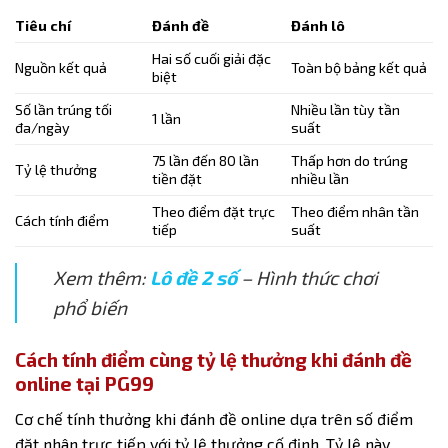
Tiêu chí
Đánh đề
Đánh lô
Hai số cuối giải đặc
Nguồn kết quả
Toàn bộ bảng kết quả
biệt
Số lần trúng tối
Nhiều lần tùy tần
1 lần
đa/ngày
suất
75 lần đến 80 lần
Thấp hơn do trúng
Tỷ lệ thưởng
tiền đặt
nhiều lần
Theo điểm đặt trực
Theo điểm nhân tần
Cách tính điểm
tiếp
suất
Xem thêm:
Lô đề 2 số
– Hình thức chơi
phổ biến
Cách tính điểm cùng tỷ lệ thưởng khi đánh đề
online tại PG99
Cơ chế tính thưởng khi
đánh đề online
dựa trên số điểm
đặt nhân trực tiếp với tỷ lệ thưởng cố định. Tỷ lệ này