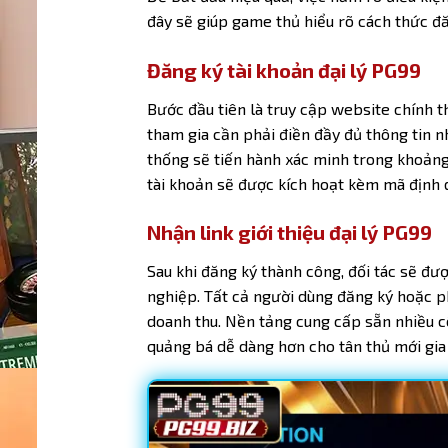
đây sẽ giúp game thủ hiểu rõ cách thức đ
Đăng ký tài khoản đại lý PG99
Bước đầu tiên là truy cập website chính t
tham gia cần phải điền đầy đủ thông tin n
thống sẽ tiến hành xác minh trong khoảng
tài khoản sẽ được kích hoạt kèm mã định 
Nhận link giới thiệu đại lý PG99
Sau khi đăng ký thành công, đối tác sẽ đư
nghiệp. Tất cả người dùng đăng ký hoặc ph
doanh thu. Nền tảng cung cấp sẵn nhiều c
quảng bá dễ dàng hơn cho tân thủ mới gia