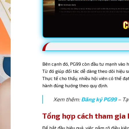
Bên cạnh đó, PG99 còn đầu tư mạnh vào hệ 
Từ đó giúp đối tác dễ dàng theo dõi hiệu s
Thực tế cho thấy, nhiều hội viên có thể đ
hành đúng hướng theo quy định.
Xem thêm:
Đăng ký PG99
– Tạ
Tổng hợp cách tham gia h
Để bắt đầu hiệu quả, việc nắm rõ điều kiệ