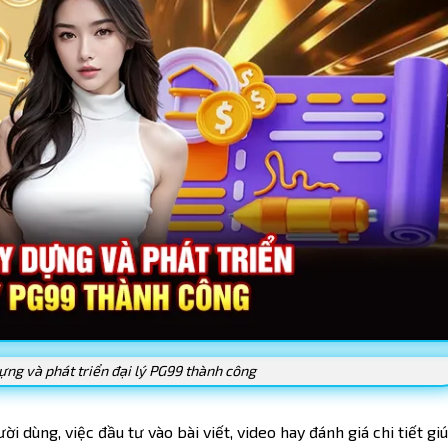
dựng và phát triển đại lý PG99 thành công
ời dùng, việc đầu tư vào bài viết, video hay đánh giá chi tiết gi