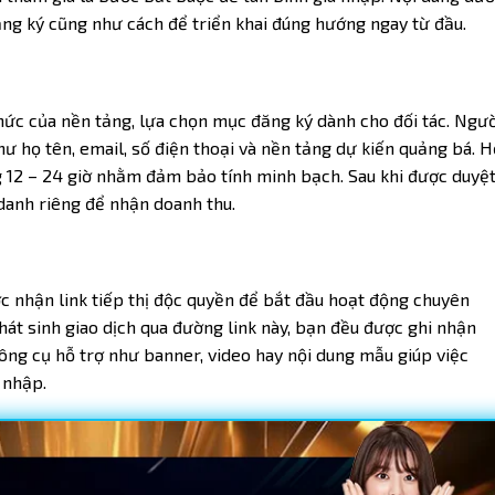
ăng ký cũng như cách để triển khai đúng hướng ngay từ đầu.
hức của nền tảng, lựa chọn mục đăng ký dành cho đối tác. Ngườ
hư họ tên, email, số điện thoại và nền tảng dự kiến quảng bá. H
 12 – 24 giờ nhằm đảm bảo tính minh bạch. Sau khi được duyệt
danh riêng để nhận doanh thu.
ợc nhận link tiếp thị độc quyền để bắt đầu hoạt động chuyên
át sinh giao dịch qua đường link này, bạn đều được ghi nhận
ông cụ hỗ trợ như banner, video hay nội dung mẫu giúp việc
 nhập.