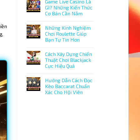
Game Live Casino Là
Z
bình
–
Cho
luận
Gì? Những Kiến Thức
Tìm
ở
Người
Hiểu
Cơ Bản Cần Nắm
Chơi
Mớ
5
Casino
Cái
Không
Trên
Tên
có
iền
Mobile
Những Kinh Nghiệm
Uy
bình
–
Tín
luận
Chơi Roulette Giúp
g,
Kiếm
ở
Nhất
Tiền
Bạn Tự Tin Hơn
Game
2026
Khủng
Live
Ngay
Không
Casino
Tại
có
Là
Cách Xây Dựng Chiến
Nhà
bình
Gì?
luận
Thuật Chơi Blackjack
Những
ở
Kiến
Cực Hiệu Quả
Những
Thức
Kinh
Cơ
Không
Nghiệm
Bản
có
Chơi
Hướng Dẫn Cách Đọc
Cần
bình
Roulette
Nắm
luận
Kèo Baccarat Chuẩn
Giúp
ở
Bạn
Xác Cho Hội Viên
Cách
Tự
Xây
Tin
Không
Dựng
Hơn
có
Chiến
bình
Thuật
luận
Chơi
ở
Blackjack
Hướng
Cực
Dẫn
Hiệu
Cách
Quả
Đọc
Kèo
Baccarat