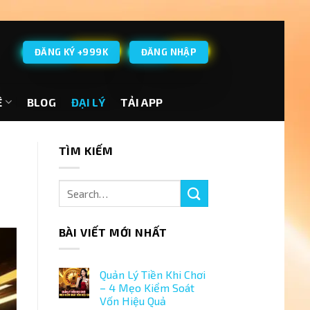
ĐĂNG KÝ +999K
ĐĂNG NHẬP
Ề
BLOG
ĐẠI LÝ
TẢI APP
TÌM KIẾM
BÀI VIẾT MỚI NHẤT
Quản Lý Tiền Khi Chơi
– 4 Mẹo Kiểm Soát
Vốn Hiệu Quả