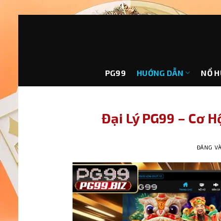
Bỏ
qua
nội
dung
PG99
HUỚNG DẪN
NỔ H
Đại Lý PG99 – Cơ H
ĐĂNG V