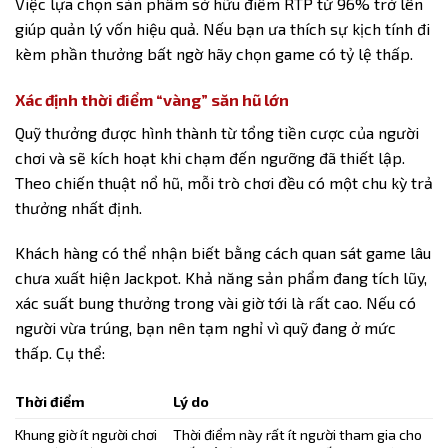
Việc lựa chọn sản phẩm sở hữu điểm RTP từ 96% trở lên
giúp quản lý vốn hiệu quả. Nếu bạn ưa thích sự kịch tính đi
kèm phần thưởng bất ngờ hãy chọn game có tỷ lệ thấp.
Xác định thời điểm “vàng” săn hũ lớn
Quỹ thưởng được hình thành từ tổng tiền cược của người
chơi và sẽ kích hoạt khi chạm đến ngưỡng đã thiết lập.
Theo chiến thuật nổ hũ, mỗi trò chơi đều có một chu kỳ trả
thưởng nhất định.
Khách hàng có thể nhận biết bằng cách quan sát game lâu
chưa xuất hiện Jackpot. Khả năng sản phẩm đang tích lũy,
xác suất bung thưởng trong vài giờ tới là rất cao. Nếu có
người vừa trúng, bạn nên tạm nghỉ vì quỹ đang ở mức
thấp. Cụ thể:
Thời điểm
Lý do
Khung giờ ít người chơi
Thời điểm này rất ít người tham gia cho