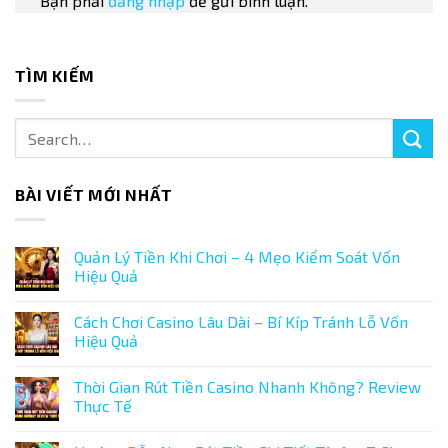
Bạn phải
đăng nhập
để gửi bình luận.
TÌM KIẾM
BÀI VIẾT MỚI NHẤT
Quản Lý Tiền Khi Chơi – 4 Mẹo Kiểm Soát Vốn
Hiệu Quả
Không
có
Cách Chơi Casino Lâu Dài – Bí Kíp Tránh Lỗ Vốn
bình
luận
Hiệu Quả
ở
Quản
Không
Lý
có
Thời Gian Rút Tiền Casino Nhanh Không? Review
Tiền
bình
Khi
luận
Thực Tế
Chơi
ở
–
Cách
Không
4
Chơi
có