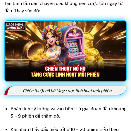
Tân binh lẫn dân chuyên đều không nên cược lớn ngay từ
đầu. Thay vào đó:
Chiến thuật nổ hũ tăng cược linh hoạt mỗi phiên
Phân tích kỹ lưỡng và vào tiền ít ở giai đoạn đầu khoảng
5 – 9 phiên để thăm dò.
Khi nhận thấy dấu hiệu tốt ở 10 – 20 phiên tiếp theo