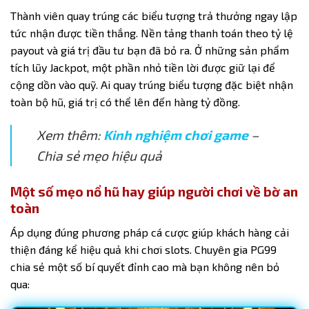
Thành viên quay trúng các biểu tượng trả thưởng ngay lập
tức nhận được tiền thắng. Nền tảng thanh toán theo tỷ lệ
payout và giá trị đầu tư bạn đã bỏ ra. Ở những sản phẩm
tích lũy Jackpot, một phần nhỏ tiền lời được giữ lại để
cộng dồn vào quỹ. Ai quay trúng biểu tượng đặc biệt nhận
toàn bộ hũ, giá trị có thể lên đến hàng tỷ đồng.
Xem thêm:
Kinh nghiệm chơi game
–
Chia sẻ mẹo hiệu quả
Một số mẹo nổ hũ hay giúp người chơi về bờ an
toàn
Áp dụng đúng phương pháp cá cược giúp khách hàng cải
thiện đáng kể hiệu quả khi chơi slots. Chuyên gia PG99
chia sẻ một số bí quyết đỉnh cao mà bạn không nên bỏ
qua: