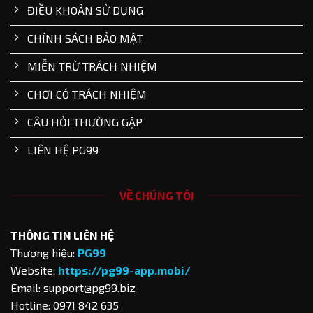
ĐIỀU KHOẢN SỬ DỤNG
CHÍNH SÁCH BẢO MẬT
MIỄN TRỪ TRÁCH NHIỆM
CHƠI CÓ TRÁCH NHIỆM
CÂU HỎI THƯỜNG GẶP
LIÊN HỆ PG99
VỀ CHÚNG TÔI
THÔNG TIN LIÊN HỆ
Thương hiệu:
PG99
Website:
https://pg99-app.mobi/
Email:
support@pg99.biz
Hotline: 0971 842 635