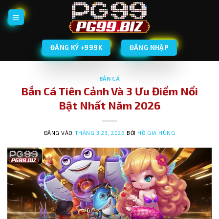
Bỏ
qua
nội
dung
ĐĂNG KÝ +999K
ĐĂNG NHẬP
BẮN CÁ
Bắn Cá Tiên Cảnh Và 3 Ưu Điểm Nổi
Bật Nhất Năm 2026
ĐĂNG VÀO
THÁNG 3 23, 2026
BỞI
HỒ GIA HÙNG