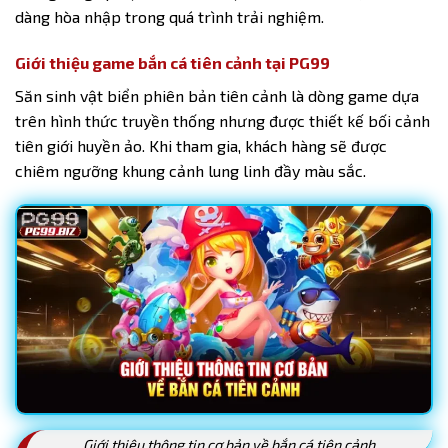
dàng hòa nhập trong quá trình trải nghiệm.
Giới thiệu game bắn cá tiên cảnh tại PG99
Săn sinh vật biển phiên bản tiên cảnh là dòng game dựa
trên hình thức truyền thống nhưng được thiết kế bối cảnh
tiên giới huyền ảo. Khi tham gia, khách hàng sẽ được
chiêm ngưỡng khung cảnh lung linh đầy màu sắc.
Giới thiệu thông tin cơ bản về bắn cá tiên cảnh