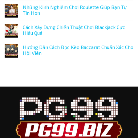
Cho
Hiểu
Casino
có
Những Kinh Nghiệm Chơi Roulette Giúp Bạn Tự
Người
5
Trên
bình
Mớ
Cái
Mobile
luận
Tin Hơn
Tên
–
ở
Uy
Kiếm
Game
Không
Tín
Tiền
Live
có
Cách Xây Dựng Chiến Thuật Chơi Blackjack Cực
Nhất
Khủng
Casino
bình
2026
Ngay
Là
luận
Hiệu Quả
Tại
Gì?
ở
Nhà
Những
Những
Không
Kiến
Kinh
có
Hướng Dẫn Cách Đọc Kèo Baccarat Chuẩn Xác Cho
Thức
Nghiệm
bình
Cơ
Chơi
luận
Hội Viên
Bản
Roulette
ở
Cần
Giúp
Cách
Không
Nắm
Bạn
Xây
có
Tự
Dựng
bình
Tin
Chiến
luận
Hơn
Thuật
ở
Chơi
Hướng
Blackjack
Dẫn
Cực
Cách
Hiệu
Đọc
Quả
Kèo
Baccarat
Chuẩn
Xác
Cho
Hội
Viên