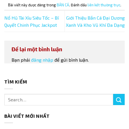
Bài viết này được đăng trong
BẮN CÁ
. Đánh dấu
liên kết thường trực
.
Nổ Hũ Tài Xỉu Siêu Tốc – Bí
Giới Thiệu Bắn Cá Đại Dương
Quyết Chinh Phục Jackpot
Xanh Và Kho Vũ Khí Đa Dạng
Để lại một bình luận
Bạn phải
đăng nhập
để gửi bình luận.
TÌM KIẾM
BÀI VIẾT MỚI NHẤT