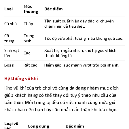
Mức
Loại
Đặc điểm
thưởng
Tần suất xuất hiện dày đặc, di chuyển
Cá nhỏ
Thấp
chậm nên dễ tiêu diệt.
Cỡ
Trung
Tốc độ vừa phải, lượng máu không quá cao.
trung
bình
Sinh vật
Xuất hiện ngẫu nhiên, khó hạ gục vì kích
Cao
lớn
thước khổng lồ.
Boss
Rất cao
Hiếm gặp, sức mạnh vượt trội, bơi nhanh.
Hệ thống vũ khí
Kho vũ khí của trò chơi vô cùng đa dạng nhằm mục đích
giúp khách hàng có thể thay đổi tùy ý theo nhu cầu của
bản thân. Mỗi trang bị đều có sức mạnh cùng mức giá
khác nhau nên bạn hãy cân nhắc cẩn thận khi lựa chọn.
Loại vũ
Công dụng
Đặc điểm
khí