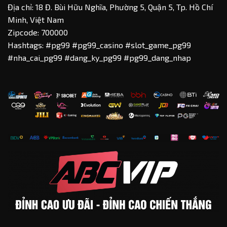
Địa chỉ: 18 Đ. Bùi Hữu Nghĩa, Phường 5, Quận 5, Tp. Hồ Chí
Minh, Việt Nam
Zipcode: 700000
Hashtags: #pg99 #pg99_casino #slot_game_pg99
#nha_cai_pg99 #dang_ky_pg99 #pg99_dang_nhap